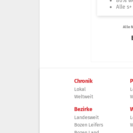
Chronik
P
Lokal
L
Weltweit
W
Bezirke
W
Landesweit
L
Bozen Leifers
W
Bozen Land