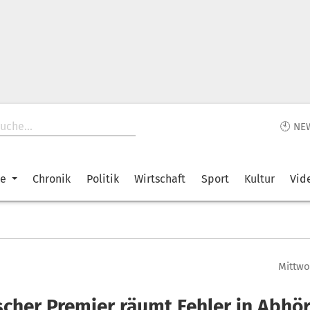
🕙 NE
ke
Chronik
Politik
Wirtschaft
Sport
Kultur
Vid
Mittwoc
ischer Premier räumt Fehler in Abhö