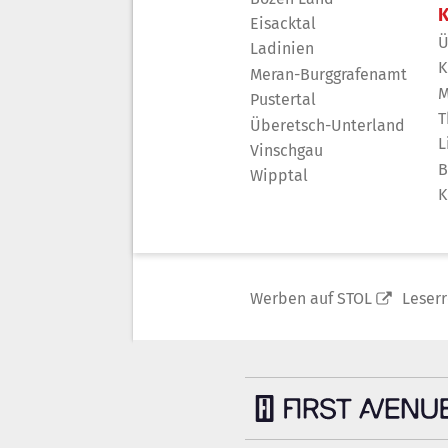
K
Eisacktal
Ü
Ladinien
K
Meran-Burggrafenamt
M
Pustertal
T
Überetsch-Unterland
L
Vinschgau
B
Wipptal
K
Werben auf STOL
Leser