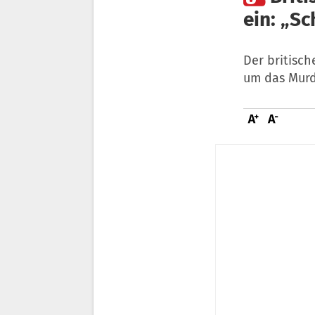
ein: „S
Der britisc
um das Mur