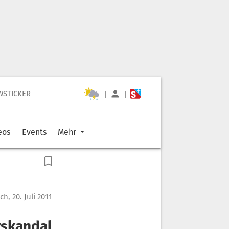
WSTICKER
|
|
eos
Events
Mehr
h, 20. Juli 2011
rskandal