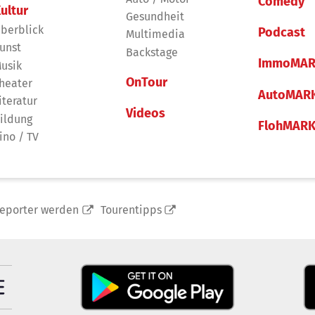
Comedy
ultur
Gesundheit
berblick
Podcast
Multimedia
unst
Backstage
ImmoMAR
usik
OnTour
heater
AutoMAR
iteratur
Videos
ildung
FlohMAR
ino / TV
reporter werden
Tourentipps