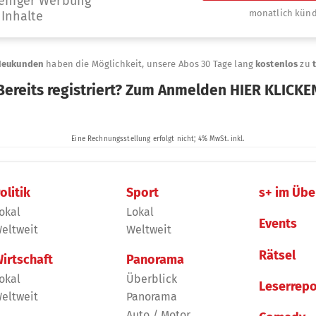
olitik
Sport
s+ im Übe
okal
Lokal
Events
eltweit
Weltweit
Rätsel
irtschaft
Panorama
okal
Überblick
Leserrepo
eltweit
Panorama
Auto / Motor