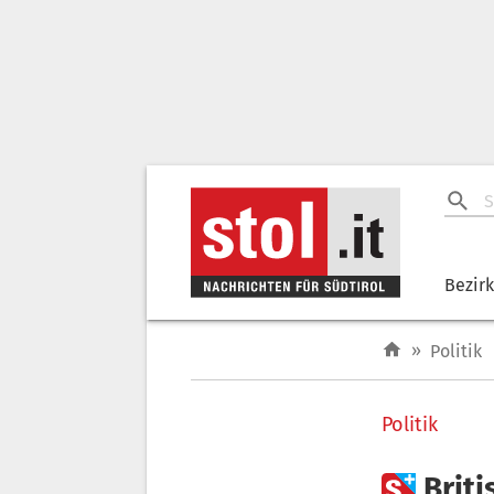
Bezir
»
Politik
Politik

Brit