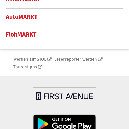
AutoMARKT
FlohMARKT
Werben auf STOL
Leserreporter werden
Tourentipps