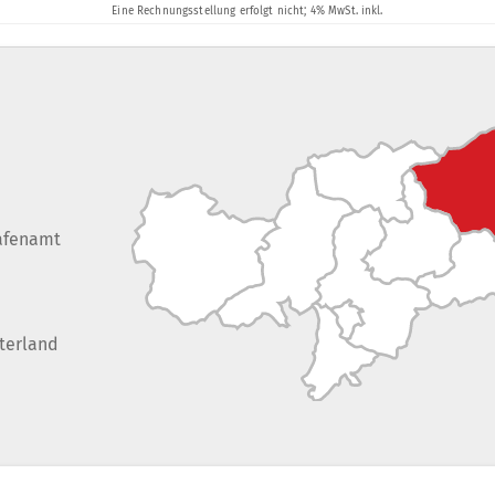
afenamt
terland