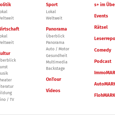
olitik
Sport
s+ im Übe
okal
Lokal
Events
eltweit
Weltweit
Rätsel
irtschaft
Panorama
okal
Überblick
Leserrepo
eltweit
Panorama
Auto / Motor
Comedy
ultur
Gesundheit
berblick
Podcast
Multimedia
unst
Backstage
ImmoMAR
usik
OnTour
heater
AutoMAR
iteratur
Videos
ildung
FlohMAR
ino / TV