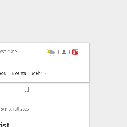
WSTICKER
|
|
eos
Events
Mehr
itag, 3. Juli 2026
öst