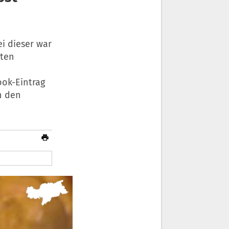
ei dieser war
nten
ook-Eintrag
n den