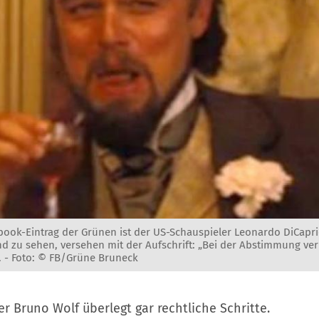
ebook-Eintrag der Grünen ist der US-Schauspieler Leonardo DiCapr
nd zu sehen, versehen mit der Aufschrift: „Bei der Abstimmung ve
. -
Foto: © FB/Grüne Bruneck
r Bruno Wolf überlegt gar rechtliche Schritte.