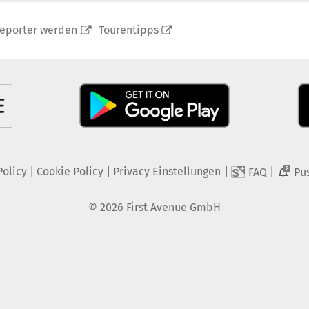
reporter werden
Tourentipps
Policy
|
Cookie Policy
|
Privacy Einstellungen
|
|
FAQ
Pu
2
©
2026
First Avenue GmbH