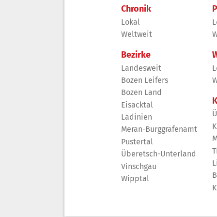
Chronik
P
Lokal
L
Weltweit
W
Bezirke
W
Landesweit
L
Bozen Leifers
W
Bozen Land
K
Eisacktal
Ü
Ladinien
K
Meran-Burggrafenamt
M
Pustertal
T
Überetsch-Unterland
L
Vinschgau
B
Wipptal
K