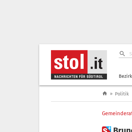
Bezir
»
Politik
Gemeindera

Brun