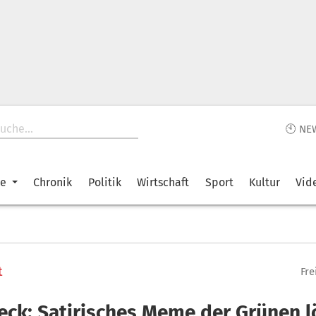
🕙 NE
ke
Chronik
Politik
Wirtschaft
Sport
Kultur
Vid
t
Fre
eck: Satirisches Meme der Grünen l