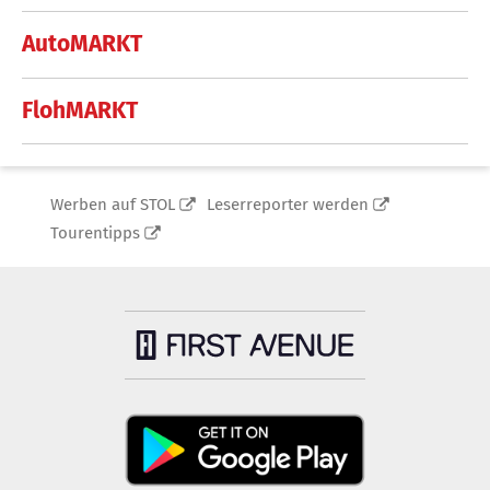
AutoMARKT
FlohMARKT
Werben auf STOL
Leserreporter werden
Tourentipps