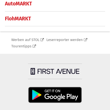
AutoMARKT
FlohMARKT
Werben auf STOL
Leserreporter werden
Tourentipps