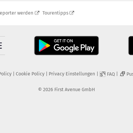
reporter werden
Tourentipps
Policy
|
Cookie Policy
|
Privacy Einstellungen
|
|
FAQ
Pu
2
©
2026
First Avenue GmbH