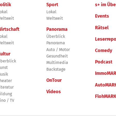
olitik
Sport
s+ im Übe
okal
Lokal
Events
eltweit
Weltweit
Rätsel
irtschaft
Panorama
okal
Überblick
Leserrepo
eltweit
Panorama
Auto / Motor
Comedy
ultur
Gesundheit
berblick
Podcast
Multimedia
unst
Backstage
ImmoMAR
usik
OnTour
heater
AutoMAR
iteratur
Videos
ildung
FlohMAR
ino / TV