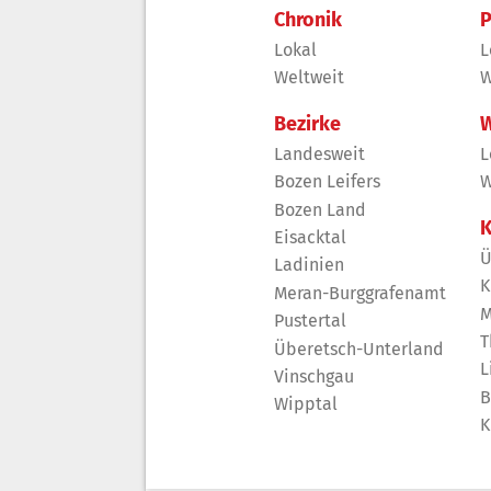
Chronik
P
Lokal
L
Weltweit
W
Bezirke
W
Landesweit
L
Bozen Leifers
W
Bozen Land
K
Eisacktal
Ü
Ladinien
K
Meran-Burggrafenamt
M
Pustertal
T
Überetsch-Unterland
L
Vinschgau
B
Wipptal
K