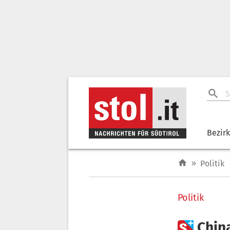
Bezir
»
Politik
Politik

China