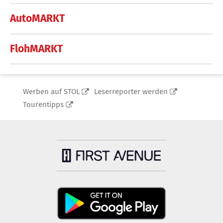
AutoMARKT
FlohMARKT
Werben auf STOL
Leserreporter werden
Tourentipps