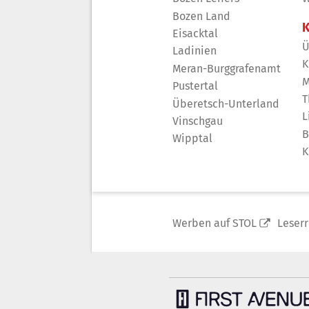
Bozen Land
K
Eisacktal
Ü
Ladinien
K
Meran-Burggrafenamt
M
Pustertal
T
Überetsch-Unterland
L
Vinschgau
B
Wipptal
K
Werben auf STOL
Leser