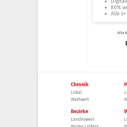
Chronik
P
Lokal
L
Weltweit
W
Bezirke
W
Landesweit
L
Bozen Leifers
W