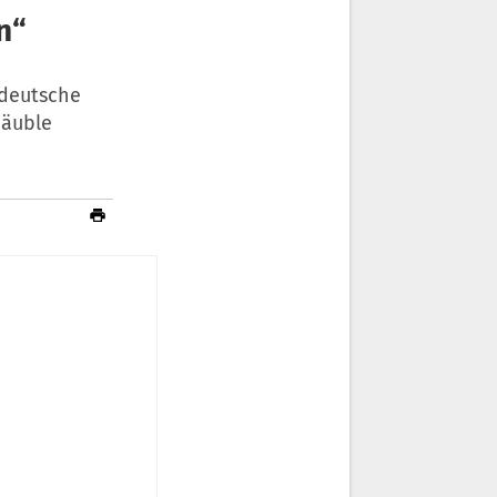
n“
 deutsche
häuble