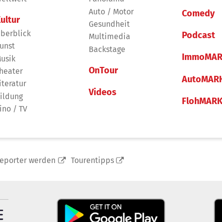
Auto / Motor
Comedy
ultur
Gesundheit
berblick
Podcast
Multimedia
unst
Backstage
ImmoMAR
usik
OnTour
heater
AutoMAR
iteratur
Videos
ildung
FlohMAR
ino / TV
reporter werden
Tourentipps