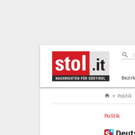
Bezir
»
Politik
Politik

Deut