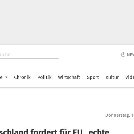
🕙 NE
ke
Chronik
Politik
Wirtschaft
Sport
Kultur
Vid
Donnerstag, 1
schland fordert für EU „echte