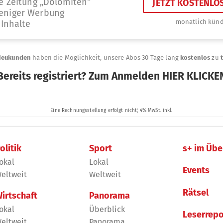
olitik
Sport
s+ im Übe
okal
Lokal
Events
eltweit
Weltweit
Rätsel
irtschaft
Panorama
okal
Überblick
Leserrepo
eltweit
Panorama