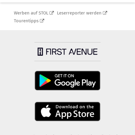
Werben auf STOL
Leserreporter werden
Tourentipps