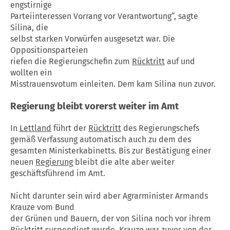
engstirnige
Parteiinteressen Vorrang vor Verantwortung“, sagte
Silina, die
selbst starken Vorwürfen ausgesetzt war. Die
Oppositionsparteien
riefen die Regierungschefin zum
Rücktritt
auf und
wollten ein
Misstrauensvotum einleiten. Dem kam Silina nun zuvor.
Regierung
bleibt vorerst weiter im Amt
In
Lettland
führt der
Rücktritt
des Regierungschefs
gemäß Verfassung automatisch auch zu dem des
gesamten Ministerkabinetts. Bis zur Bestätigung einer
neuen
Regierung
bleibt die alte aber weiter
geschäftsführend im Amt.
Nicht darunter sein wird aber Agrarminister Armands
Krauze vom Bund
der Grünen und Bauern, der von Silina noch vor ihrem
Rücktritt
suspendiert wurde. Krauze war zuvor von der