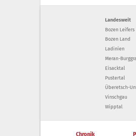
Landesweit
Bozen Leifers
Bozen Land
Ladinien
Meran-Burggr
Eisacktal
Pustertal
Überetsch-Un
Vinschgau
Wipptal
Chronik
P