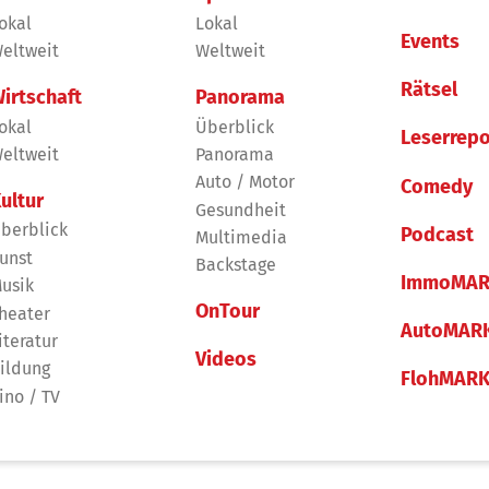
okal
Lokal
Events
eltweit
Weltweit
Rätsel
irtschaft
Panorama
okal
Überblick
Leserrepo
eltweit
Panorama
Auto / Motor
Comedy
ultur
Gesundheit
berblick
Podcast
Multimedia
unst
Backstage
ImmoMAR
usik
OnTour
heater
AutoMAR
iteratur
Videos
ildung
FlohMAR
ino / TV