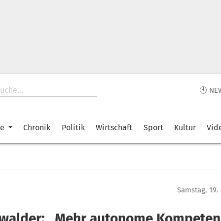
🕙 NE
ke
Chronik
Politik
Wirtschaft
Sport
Kultur
Vid
Samstag, 19.
walder: „Mehr autonome Kompeten