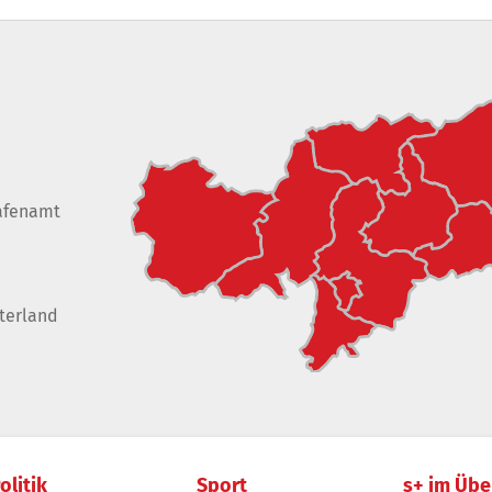
afenamt
terland
olitik
Sport
s+ im Übe