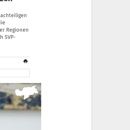
achteiligen
die
er Regionen
ch SVP-