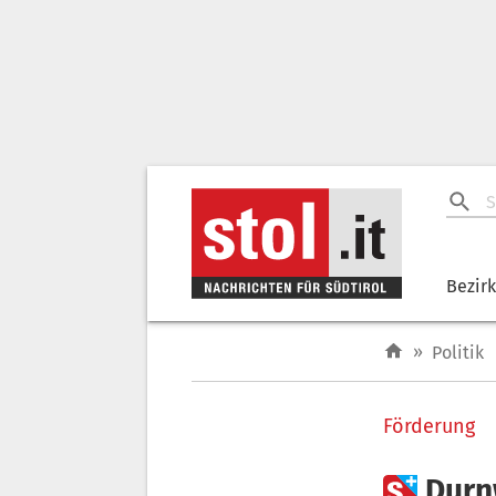
Bezir
»
Politik
Förderung

Durn