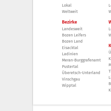
Lokal
L
Weltweit
W
Bezirke
W
Landesweit
L
Bozen Leifers
W
Bozen Land
K
Eisacktal
Ü
Ladinien
K
Meran-Burggrafenamt
M
Pustertal
T
Überetsch-Unterland
L
Vinschgau
B
Wipptal
K