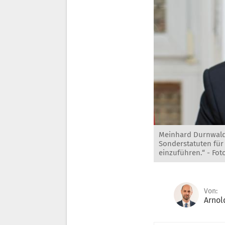
Meinhard Durnwalde
Sonderstatuten für
einzuführen.“ -
Fot
Von:
Arnol