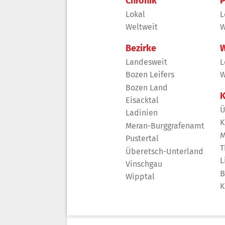
Chronik
P
Lokal
L
Weltweit
W
Bezirke
W
Landesweit
L
Bozen Leifers
W
Bozen Land
K
Eisacktal
Ü
Ladinien
K
Meran-Burggrafenamt
M
Pustertal
T
Überetsch-Unterland
L
Vinschgau
B
Wipptal
K