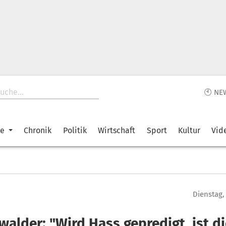
🕙 NE
ke
Chronik
Politik
Wirtschaft
Sport
Kultur
Vid
Dienstag,
alder: "Wird Hass gepredigt, ist di