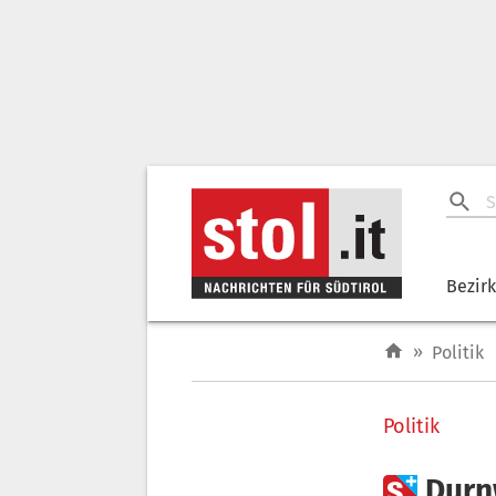
Bezir
»
Politik
Politik

Durnw