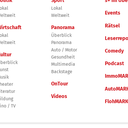
olitik
Sport
s+ im Übe
okal
Lokal
Events
eltweit
Weltweit
Rätsel
irtschaft
Panorama
okal
Überblick
Leserrepo
eltweit
Panorama
Auto / Motor
Comedy
ultur
Gesundheit
berblick
Podcast
Multimedia
unst
Backstage
ImmoMAR
usik
OnTour
heater
AutoMAR
iteratur
Videos
ildung
FlohMAR
ino / TV