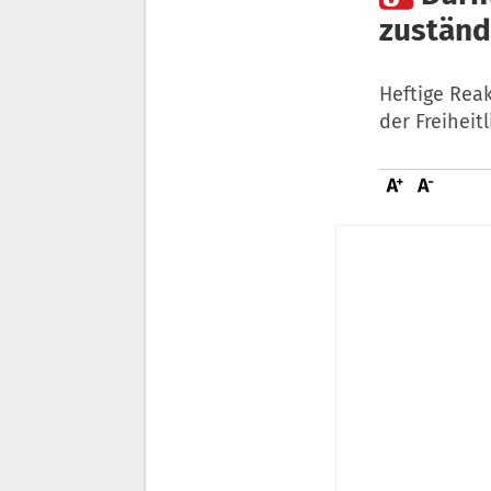
zuständ
Heftige Rea
der Freihei