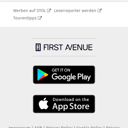
Werben auf STOL
Leserreporter werden
Tourentipps