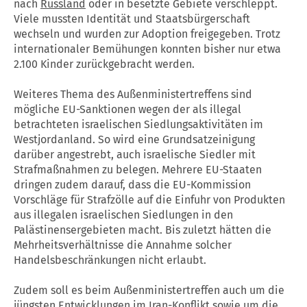
nach
Russland
oder in besetzte Gebiete verschleppt.
Viele mussten Identität und Staatsbürgerschaft
wechseln und wurden zur Adoption freigegeben. Trotz
internationaler Bemühungen konnten bisher nur etwa
2.100 Kinder zurückgebracht werden.
Weiteres Thema des Außenministertreffens sind
mögliche EU-Sanktionen wegen der als illegal
betrachteten israelischen Siedlungsaktivitäten im
Westjordanland. So wird eine Grundsatzeinigung
darüber angestrebt, auch israelische Siedler mit
Strafmaßnahmen zu belegen. Mehrere EU-Staaten
dringen zudem darauf, dass die EU-Kommission
Vorschläge für Strafzölle auf die Einfuhr von Produkten
aus illegalen israelischen Siedlungen in den
Palästinensergebieten macht. Bis zuletzt hätten die
Mehrheitsverhältnisse die Annahme solcher
Handelsbeschränkungen nicht erlaubt.
Zudem soll es beim Außenministertreffen auch um die
jüngsten Entwicklungen im Iran-Konflikt sowie um die