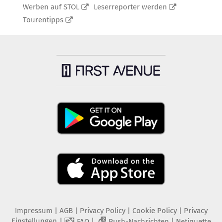
Werben auf STOL
Leserreporter werden
Tourentipps
Impressum
|
AGB
|
Privacy Policy
|
Cookie Policy
|
Privacy
Einstellungen
|
|
|
FAQ
Push-Nachrichten
Netiquette
2