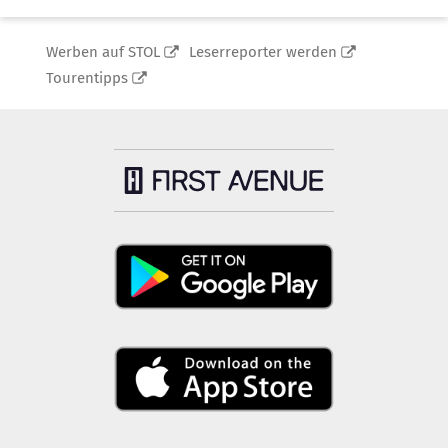
Werben auf STOL
Leserreporter werden
Tourentipps