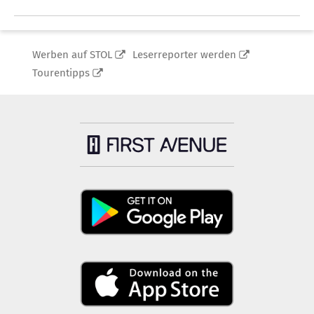
Werben auf STOL
Leserreporter werden
Tourentipps