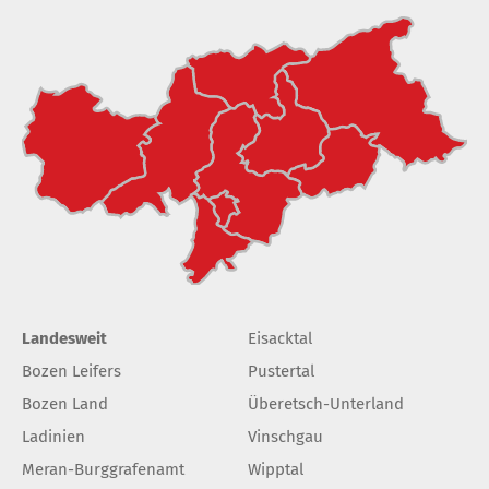
Landesweit
Eisacktal
Bozen Leifers
Pustertal
Bozen Land
Überetsch-Unterland
Ladinien
Vinschgau
Meran-Burggrafenamt
Wipptal