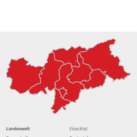
Landesweit
Eisacktal