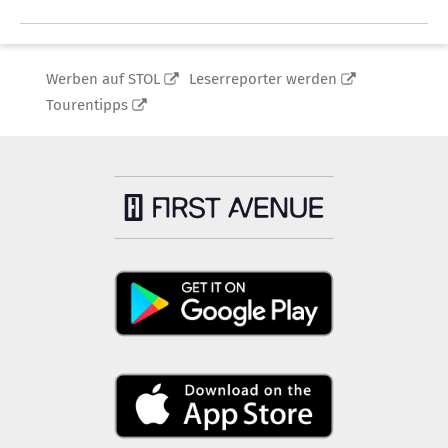
Werben auf STOL
Leserreporter werden
Tourentipps