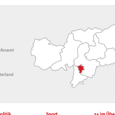
afenamt
terland
olitik
Sport
s+ im Übe