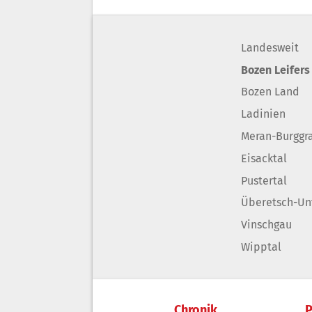
Landesweit
Bozen Leifers
Bozen Land
Ladinien
Meran-Burggr
Eisacktal
Pustertal
Überetsch-Un
Vinschgau
Wipptal
Chronik
P