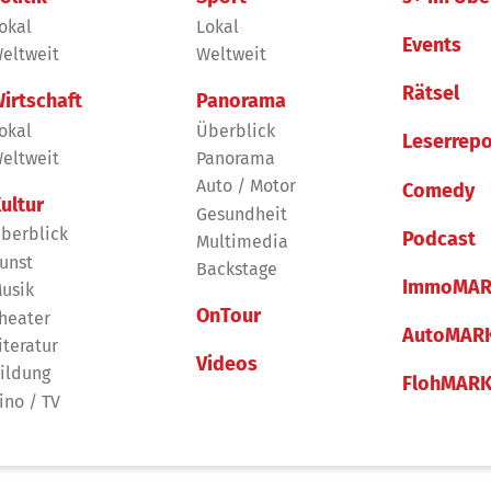
okal
Lokal
Events
eltweit
Weltweit
Rätsel
irtschaft
Panorama
okal
Überblick
Leserrepo
eltweit
Panorama
Auto / Motor
Comedy
ultur
Gesundheit
berblick
Podcast
Multimedia
unst
Backstage
ImmoMAR
usik
OnTour
heater
AutoMAR
iteratur
Videos
ildung
FlohMAR
ino / TV