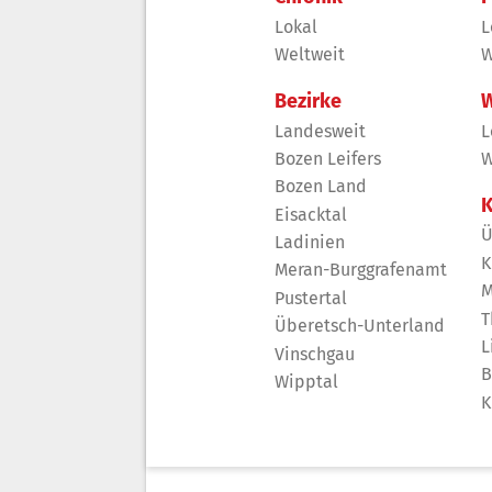
Lokal
L
Weltweit
W
Bezirke
W
Landesweit
L
Bozen Leifers
W
Bozen Land
K
Eisacktal
Ü
Ladinien
K
Meran-Burggrafenamt
M
Pustertal
T
Überetsch-Unterland
L
Vinschgau
B
Wipptal
K