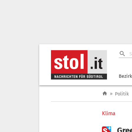
Bezir
»
Politik
Klima

„Gree