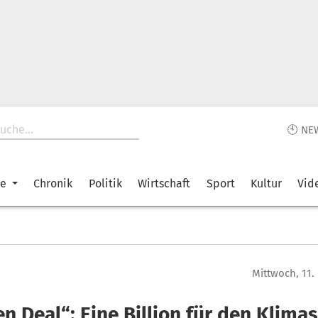
🕙 NE
ke
Chronik
Politik
Wirtschaft
Sport
Kultur
Vid
Mittwoch, 11
n Deal“: Eine Billion für den Klima