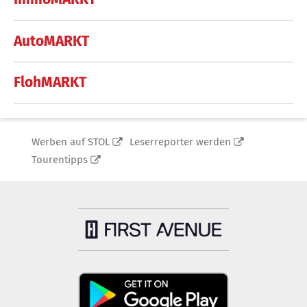
AutoMARKT
FlohMARKT
Werben auf STOL
Leserreporter werden
Tourentipps