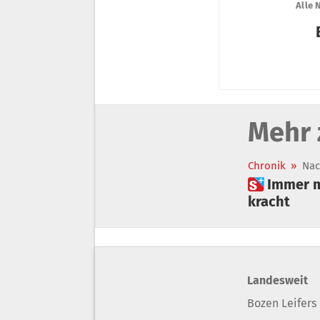
Mehr 
Chronik
»
Nac
 Immer mehr Wildunfälle in Südtirol: Wo und wann es am häufigsten
kracht
Landesweit
Bozen Leifers