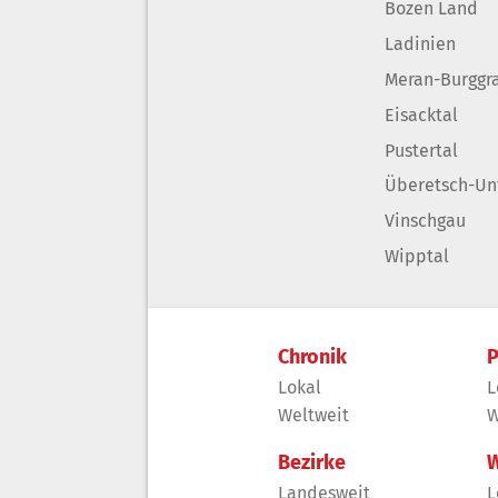
Bozen Land
Ladinien
Meran-Burggr
Eisacktal
Pustertal
Überetsch-Un
Vinschgau
Wipptal
Chronik
P
Lokal
L
Weltweit
W
Bezirke
W
Landesweit
L