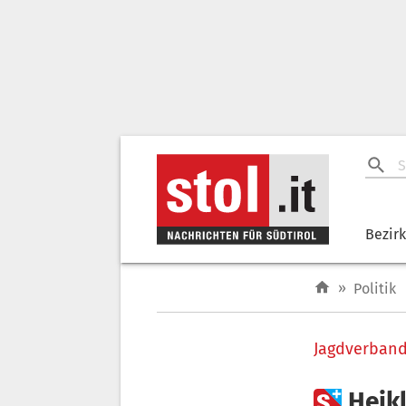
Bezir
»
Politik
Jagdverban

Heikl