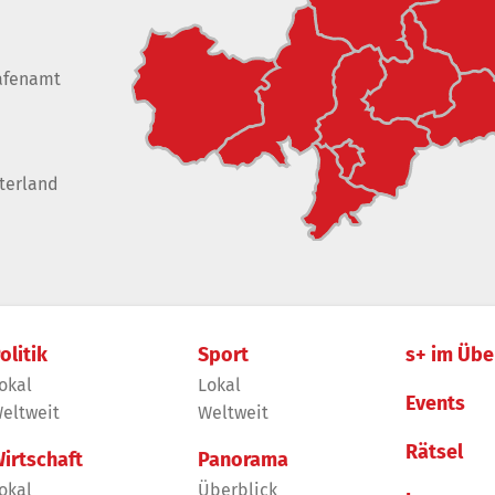
afenamt
terland
olitik
Sport
s+ im Übe
okal
Lokal
Events
eltweit
Weltweit
Rätsel
irtschaft
Panorama
okal
Überblick