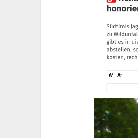
honorie
Südtirols Ja
zu Wildunfäl
gibt es in d
abstellen, s
kosten, rech