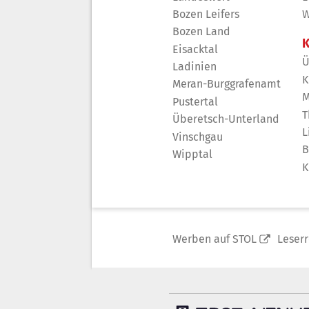
Bozen Leifers
W
Bozen Land
K
Eisacktal
Ü
Ladinien
K
Meran-Burggrafenamt
M
Pustertal
T
Überetsch-Unterland
L
Vinschgau
B
Wipptal
K
Werben auf STOL
Leser