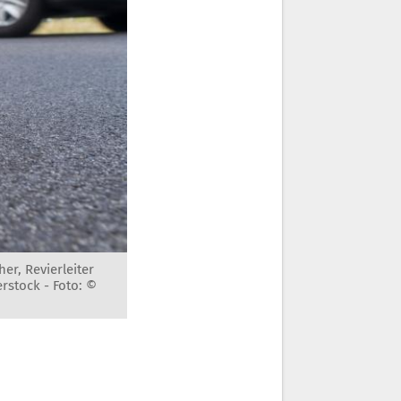
er, Revierleiter
erstock -
Foto: ©