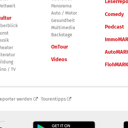
Leserrepo
eltweit
Panorama
Auto / Motor
Comedy
ultur
Gesundheit
berblick
Podcast
Multimedia
unst
Backstage
ImmoMAR
usik
OnTour
heater
AutoMAR
iteratur
Videos
ildung
FlohMAR
ino / TV
reporter werden
Tourentipps