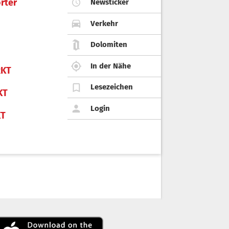
rter
Newsticker
Verkehr
Dolomiten
In der Nähe
KT
Lesezeichen
KT
Login
KT