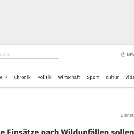
🕙 NE
ke
Chronik
Politik
Wirtschaft
Sport
Kultur
Vid
d
Dienst
e Einsätze nach Wildunfällen sollen