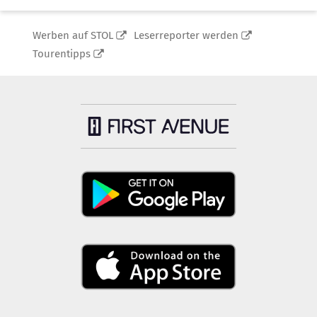
Werben auf STOL
Leserreporter werden
Tourentipps