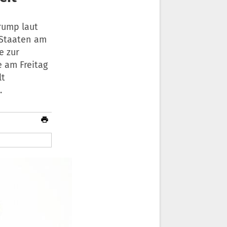
rump laut
 Staaten am
e zur
 am Freitag
lt
.