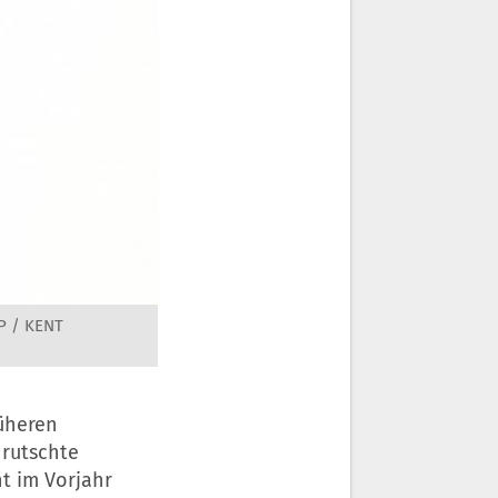
P / KENT
rüheren
 rutschte
t im Vorjahr