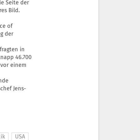
e Seite der
es Bild.
ce of
g der
fragten in
knapp 46.700
 vor einem
m
nde
chef Jens-
tik
USA