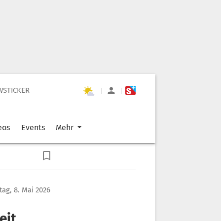
WSTICKER
|
|
eos
Events
Mehr
itag, 8. Mai 2026
eit