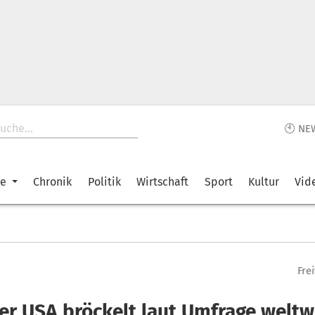
🕙 NE
ke
Chronik
Politik
Wirtschaft
Sport
Kultur
Vid
Fre
er USA bröckelt laut Umfrage weltw