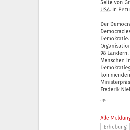
Seite von G
USA
. In Bez
Der Democra
Democracies
Demokratie.
Organisation
98 Ländern.
Menschen in 
Demokratieg
kommenden D
Ministerprä
Frederik Niel
apa
Alle Meldung
Erhebung