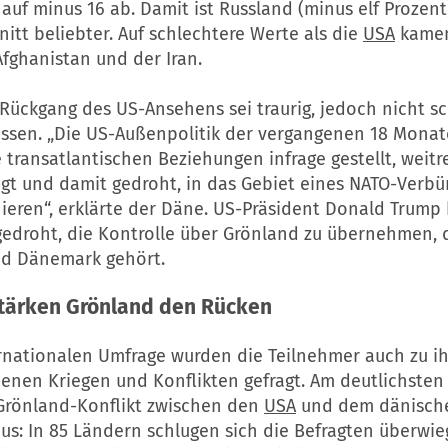
auf minus 16 ab. Damit ist Russland (minus elf Prozen
itt beliebter. Auf schlechtere Werte als die
USA
kamen 
fghanistan und der Iran.
Rückgang des US-Ansehens sei traurig, jedoch nicht s
ssen. „Die US-Außenpolitik der vergangenen 18 Monat
 transatlantischen Beziehungen infrage gestellt, weit
ngt und damit gedroht, in das Gebiet eines NATO-Verb
ieren“, erklärte der Däne. US-Präsident Donald Trump
gedroht, die Kontrolle über Grönland zu übernehmen, 
ed Dänemark gehört.
stärken Grönland den Rücken
ernationalen Umfrage wurden die Teilnehmer auch zu ih
enen Kriegen und Konflikten gefragt. Am deutlichsten f
Grönland-Konflikt zwischen den
USA
und dem dänisch
us: In 85 Ländern schlugen sich die Befragten überwie