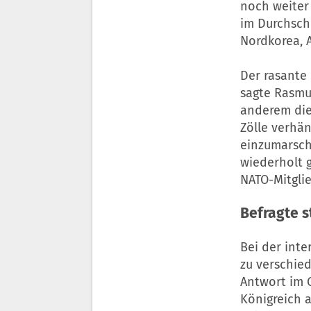
noch weiter 
im Durchschn
Nordkorea, A
Der rasante 
sagte Rasmu
anderem die
Zölle verhä
einzumarsch
wiederholt 
NATO-Mitgli
Befragte 
Bei der int
zu verschied
Antwort im 
Königreich a