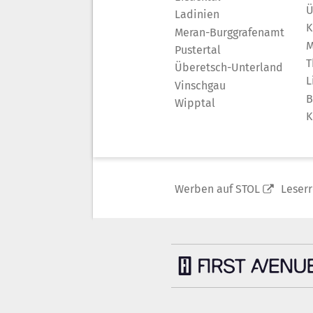
Ü
Ladinien
K
Meran-Burggrafenamt
M
Pustertal
T
Überetsch-Unterland
L
Vinschgau
B
Wipptal
K
Werben auf STOL
Leser