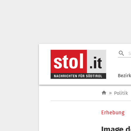
Bezir
»
Politik
Erhebung
Image d