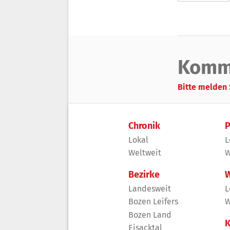
Komm
Bitte melden 
Chronik
P
Lokal
L
Weltweit
W
Bezirke
W
Landesweit
L
Bozen Leifers
W
Bozen Land
K
Eisacktal