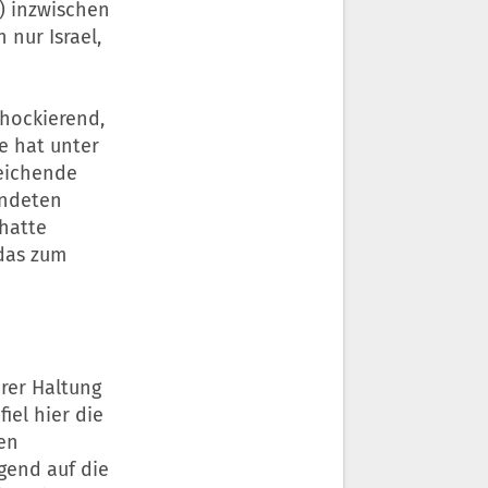
t) inzwischen
nur Israel,
chockierend,
e hat unter
reichende
ündeten
 hatte
das zum
rer Haltung
iel hier die
en
gend auf die