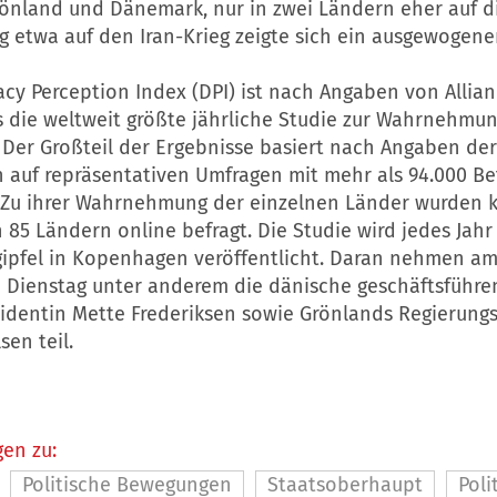
rönland und Dänemark, nur in zwei Ländern eher auf di
ug etwa auf den Iran-Krieg zeigte sich ein ausgewogener
cy Perception Index (DPI) ist nach Angaben von Allian
 die weltweit größte jährliche Studie zur Wahrnehmun
 Der Großteil der Ergebnisse basiert nach Angaben der
 auf repräsentativen Umfragen mit mehr als 94.000 Be
 Zu ihrer Wahrnehmung der einzelnen Länder wurden 
85 Ländern online befragt. Die Studie wird jedes Jahr
ipfel in Kopenhagen veröffentlicht. Daran nehmen a
ienstag unter anderem die dänische geschäftsführe
sidentin Mette Frederiksen sowie Grönlands Regierungs
sen teil.
en zu:
Politische Bewegungen
Staatsoberhaupt
Poli