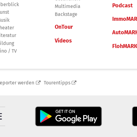
berblick
Podcast
Multimedia
unst
Backstage
ImmoMAR
usik
OnTour
heater
AutoMAR
iteratur
Videos
ildung
FlohMAR
ino / TV
reporter werden
Tourentipps