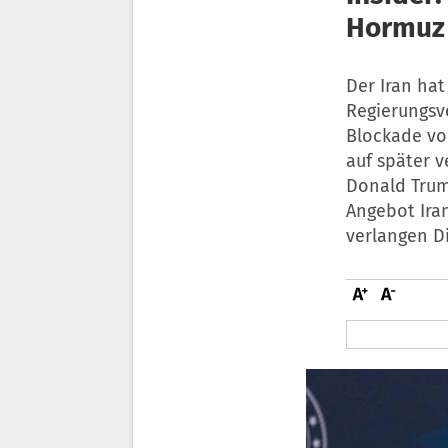
Hormuz
Der Iran ha
Regierungsv
Blockade vo
auf später 
Donald Trum
Angebot Iran
verlangen D