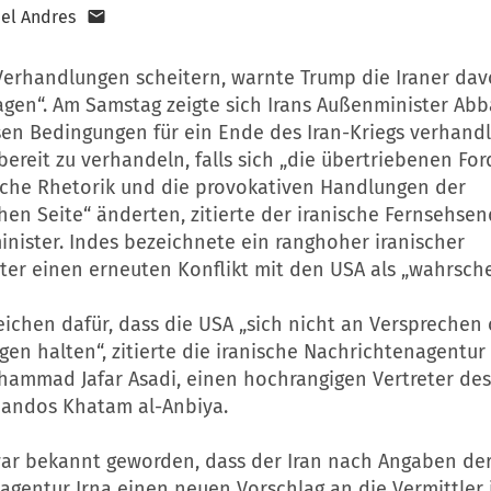
el Andres
Verhandlungen scheitern, warnte Trump die Iraner davor
jagen“. Am Samstag zeigte sich Irans Außenminister Abb
sen Bedingungen für ein Ende des Iran-Kriegs verhandl
 bereit zu verhandeln, falls sich „die übertriebenen Fo
iche Rhetorik und die provokativen Handlungen der
en Seite“ änderten, zitierte der iranische Fernsehsen
nister. Indes bezeichnete ein ranghoher iranischer
eter einen erneuten Konflikt mit den USA als „wahrsche
ichen dafür, dass die USA „sich nicht an Versprechen
en halten“, zitierte die iranische Nachrichtenagentur
ammad Jafar Asadi, einen hochrangigen Vertreter des
andos Khatam al-Anbiya.
war bekannt geworden, dass der Iran nach Angaben der
agentur Irna einen neuen Vorschlag an die Vermittler 