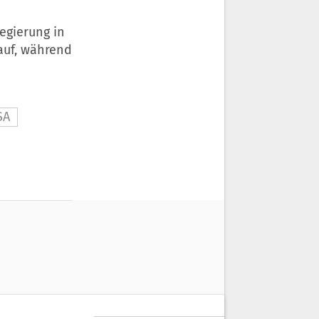
egierung in
auf, während
SA