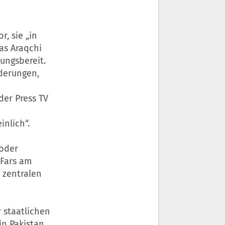
, sie „in
as Araqchi
ungsbereit.
rderungen,
der Press TV
inlich“.
 oder
 Fars am
 zentralen
 staatlichen
in Pakistan