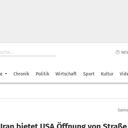
🕙 NE
ke
Chronik
Politik
Wirtschaft
Sport
Kultur
Vid
Samst
 Iran bietet USA Öffnung von Straße