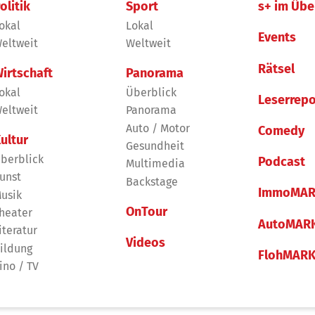
olitik
Sport
s+ im Übe
okal
Lokal
Events
eltweit
Weltweit
Rätsel
irtschaft
Panorama
okal
Überblick
Leserrepo
eltweit
Panorama
Auto / Motor
Comedy
ultur
Gesundheit
berblick
Podcast
Multimedia
unst
Backstage
ImmoMAR
usik
OnTour
heater
AutoMAR
iteratur
Videos
ildung
FlohMAR
ino / TV