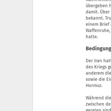
übergeben h
damit. Über 
bekannt. Tr
einem Brief 
Waffenruhe, 
hatte.
Bedingung
Der Iran ha
des Kriegs g
anderem die
sowie die Ei
Hormuz.
Während die
zwischen de
geraten sind