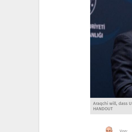
Araqchi will, dass
HANDOUT
Von: