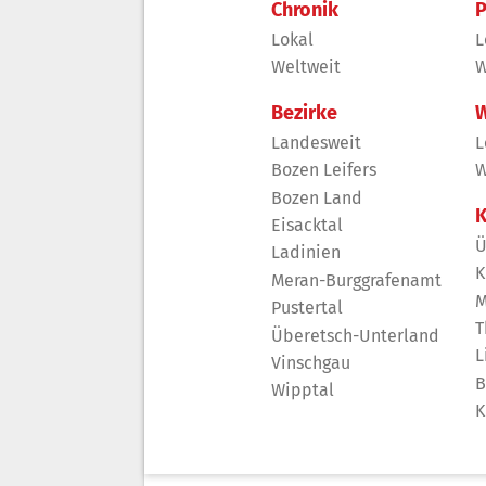
Chronik
P
Lokal
L
Weltweit
W
Bezirke
W
Landesweit
L
Bozen Leifers
W
Bozen Land
K
Eisacktal
Ü
Ladinien
K
Meran-Burggrafenamt
M
Pustertal
T
Überetsch-Unterland
L
Vinschgau
B
Wipptal
K