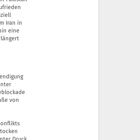
ufrieden
ziell
m Iran in
hin eine
rlängert
eendigung
unter
eblockade
raße von
onflikts
Stocken
nter Druck.