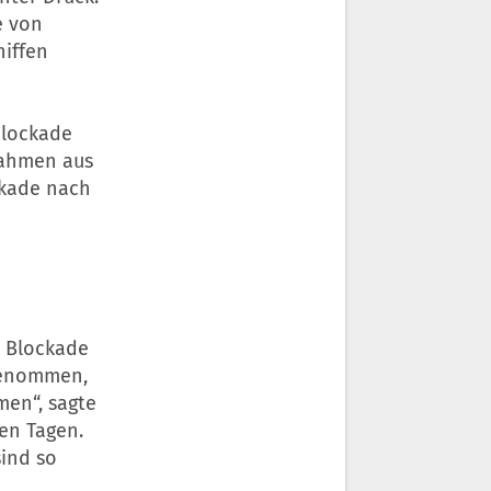
e von
iffen
blockade
nahmen aus
ckade nach
r Blockade
 genommen,
en“, sagte
en Tagen.
sind so