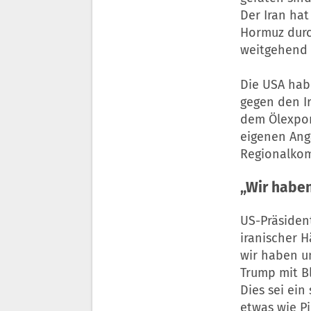
Der Iran hat
Hormuz durc
weitgehend 
Die USA hab
gegen den I
dem Ölexpor
eigenen Ang
Regionalkom
„Wir habe
US-Präsiden
iranischer 
wir haben u
Trump mit B
Dies sei ein
etwas wie Pi