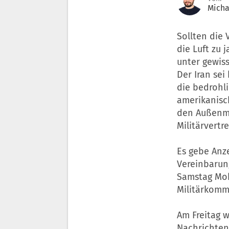
Micha
Sollten die 
die Luft zu 
unter gewis
Der Iran sei
die bedrohl
amerikanisch
den Außenmi
Militärvertr
Es gebe Anze
Vereinbarung
Samstag Moh
Militärkomm
Am Freitag 
Nachrichten