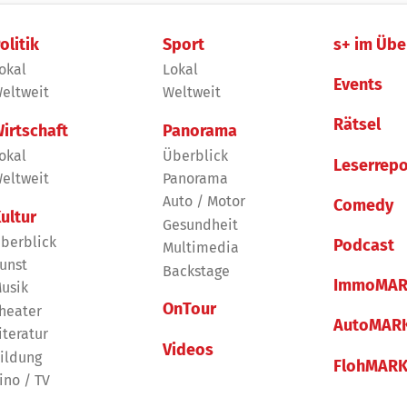
olitik
Sport
s+ im Übe
okal
Lokal
Events
eltweit
Weltweit
Rätsel
irtschaft
Panorama
okal
Überblick
Leserrepo
eltweit
Panorama
Auto / Motor
Comedy
ultur
Gesundheit
berblick
Podcast
Multimedia
unst
Backstage
ImmoMAR
usik
OnTour
heater
AutoMAR
iteratur
Videos
ildung
FlohMAR
ino / TV