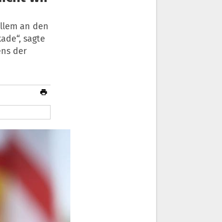
allem an den
kade“, sagte
ens der