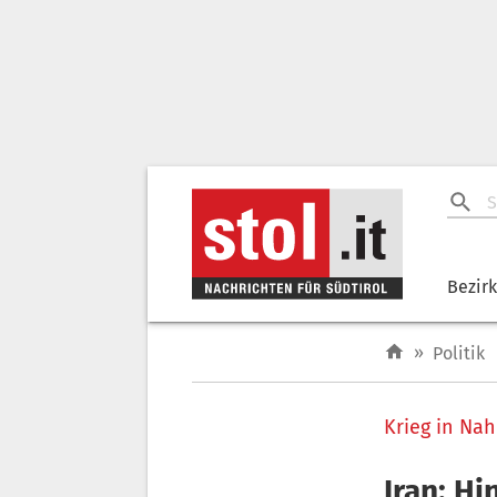
Bezir
»
Politik
Krieg in Nah
Iran: Hi