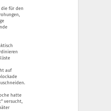
 die für den
rohungen,
nge
ende
aktisch
rdinieren
Küste
ht auf
eblockade
zuschneiden.
oche hatte
“ versucht,
päter