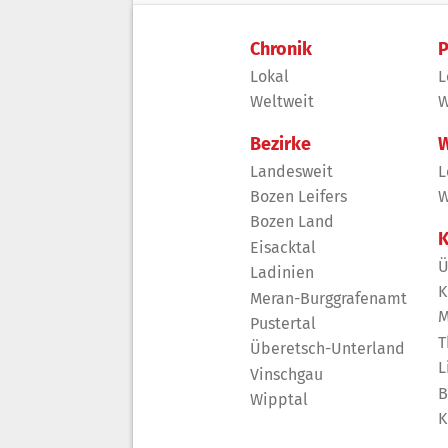
Chronik
P
Lokal
L
Weltweit
W
Bezirke
W
Landesweit
L
Bozen Leifers
W
Bozen Land
K
Eisacktal
Ü
Ladinien
K
Meran-Burggrafenamt
M
Pustertal
T
Überetsch-Unterland
L
Vinschgau
B
Wipptal
K