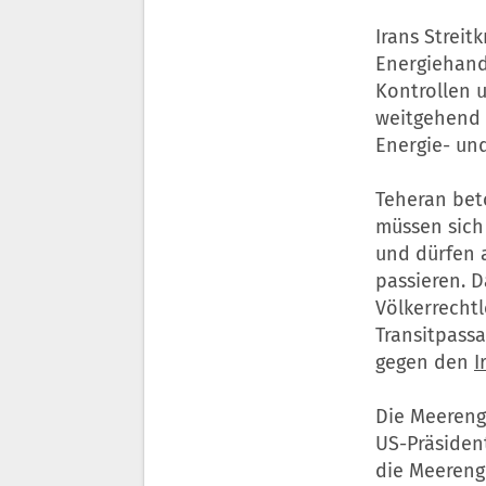
Irans Streit
Energiehand
Kontrollen u
weitgehend 
Energie- und
Teheran beto
müssen sich
und dürfen 
passieren. D
Völkerrecht
Transitpass
gegen den
I
Die Meereng
US-Präsident
die Meerenge