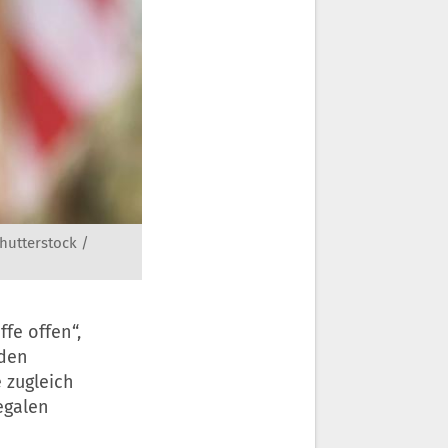
hutterstock /
ffe offen“,
 den
 zugleich
egalen