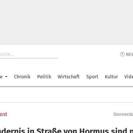
🕙 NE
ke
Chronik
Politik
Wirtschaft
Sport
Kultur
Vid
ost
Donnersta
ndernis in Straße von Hormus sind n