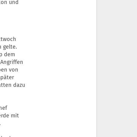
ton und
ttwoch
 gelte.
mp dem
 Angriffen
ben von
später
atten dazu
hef
erde mit
.