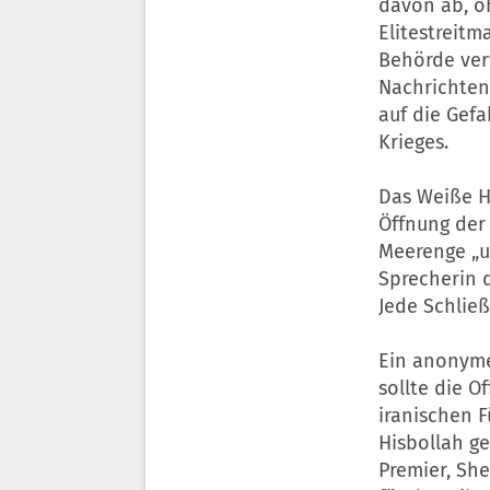
davon ab, o
Elitestreitm
Behörde verw
Nachrichten
auf die Gef
Krieges.
Das Weiße H
Öffnung der 
Meerenge „un
Sprecherin 
Jede Schließ
Ein anonymer
sollte die O
iranischen F
Hisbollah g
Premier, She