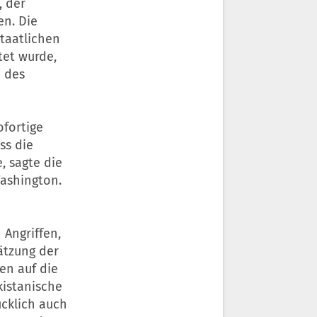
, der
en. Die
staatlichen
tet wurde,
 des
ofortige
ss die
, sagte die
Washington.
 Angriffen,
ätzung der
en auf die
istanische
ücklich auch