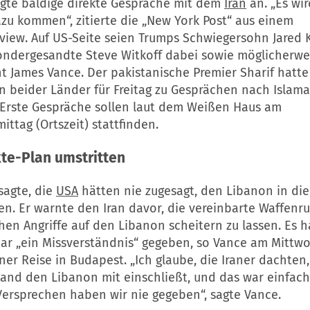
gte baldige direkte Gespräche mit dem
Iran
an. „Es wi
zu kommen“, zitierte die „New York Post“ aus einem
rview. Auf US-Seite seien Trumps Schwiegersohn Jared
ondergesandte Steve Witkoff dabei sowie möglicherwe
t James Vance. Der pakistanische Premier Sharif hatte
n beider Länder für Freitag zu Gesprächen nach Islam
 Erste Gespräche sollen laut dem Weißen Haus am
ttag (Ortszeit) stattfinden.
te-Plan umstritten
sagte, die
USA
hätten nie zugesagt, den Libanon in di
en. Er warnte den
Iran
davor, die vereinbarte Waffenr
chen Angriffe auf den Libanon scheitern zu lassen. Es h
bar „ein Missverständnis“ gegeben, so Vance am Mittw
ner Reise in Budapest. „Ich glaube, die Iraner dachten
tand den Libanon mit einschließt, und das war einfach
 Versprechen haben wir nie gegeben“, sagte Vance.