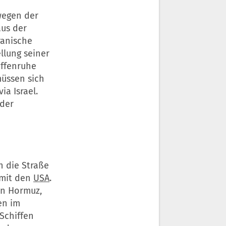
wegen der
aus der
ranische
ellung seiner
affenruhe
üssen sich
a Israel.
 der
h die Straße
 mit den
USA
.
on Hormuz,
en im
Schiffen