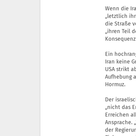
Wenn die Ira
„letztlich i
die Straße v
„ihren Teil
Konsequenze
Ein hochran
Iran
keine Gr
USA
strikt a
Aufhebung a
Hormuz.
Der israelis
„nicht das 
Erreichen al
Ansprache. „
der Regieru