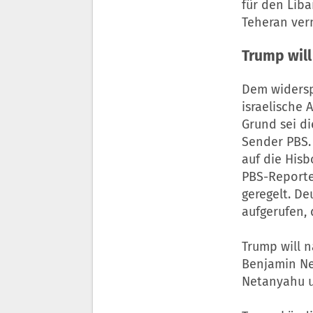
für den Lib
Teheran verm
Trump will
Dem widersp
israelische
Grund sei di
Sender PBS. 
auf die His
PBS-Reporter
geregelt. D
aufgerufen,
Trump will 
Benjamin Ne
Netanyahu un