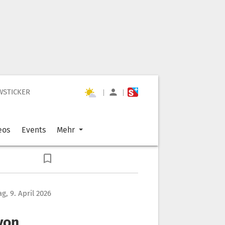
WSTICKER
|
|
eos
Events
Mehr
g, 9. April 2026
von