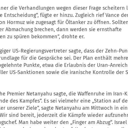
ner die Verhandlungen wegen dieser Frage scheitern li
hre Entscheidung“, fügte er hinzu. Zugleich rief Vance d
on Hormuz wie zugesagt für Öltanker zu öffnen. Sollten
 der Abmachung brechen, dann werden sie ernsthafte
n zu spüren bekommen“, drohte er.
giger US-Regierungsvertreter sagte, dass der Zehn-Pun
undlage für die Gespräche sei. Der Plan enthält mehr
bgelehnte Punkte, etwa die Erlaubnis der Uran-Anreich
ller US-Sanktionen sowie die iranische Kontrolle der 
che Premier Netanyahu sagte, die Waffenruhe im Iran-Kr
Ende des Kampfes“. Es sei vielmehr eine „Station auf 
ler unserer Ziele“, sagte Netanyahu am Mittwoch in ein
Wir sind bereit, jederzeit die Kämpfe wieder aufzuneh
ngschef. Man habe weiter den „Finger am Abzug“. Israe