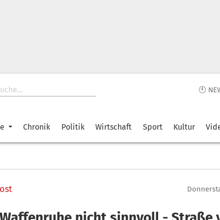
🕙 NE
ke
Chronik
Politik
Wirtschaft
Sport
Kultur
Vid
ost
Donnersta
 Waffenruhe nicht sinnvoll - Straße 