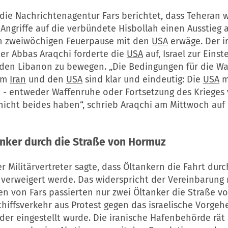
 die Nachrichtenagentur Fars berichtet, dass Teheran 
 Angriffe auf die verbündete Hisbollah einen Ausstieg 
n zweiwöchigen Feuerpause mit den
USA
erwäge. Der i
er Abbas Araqchi forderte die
USA
auf, Israel zur Einst
f den Libanon zu bewegen. „Die Bedingungen für die W
em
Iran
und den
USA
sind klar und eindeutig: Die
USA
m
- entweder Waffenruhe oder Fortsetzung des Krieges vi
nicht beides haben“, schrieb Araqchi am Mittwoch auf
nker durch die Straße von Hormuz
er Militärvertreter sagte, dass Öltankern die Fahrt durc
verweigert werde. Das widerspricht der Vereinbarung
n von Fars passierten nur zwei Öltanker die Straße v
hiffsverkehr aus Protest gegen das israelische Vorgeh
er eingestellt wurde. Die iranische Hafenbehörde rät 