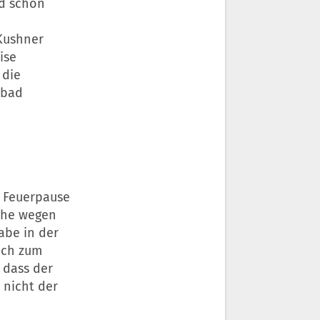
rd schon
 Kushner
ise
 die
abad
e Feuerpause
uhe wegen
abe in der
och zum
, dass der
 nicht der