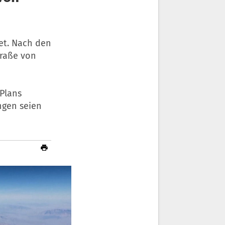
det. Nach den
traße von
-Plans
ngen seien