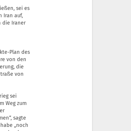
eßen, sei es
en
Iran
auf,
 die Iraner
kte-Plan des
ere von den
erung, die
Straße von
ieg sei
dem Weg zum
er
men“, sagte
l habe „noch