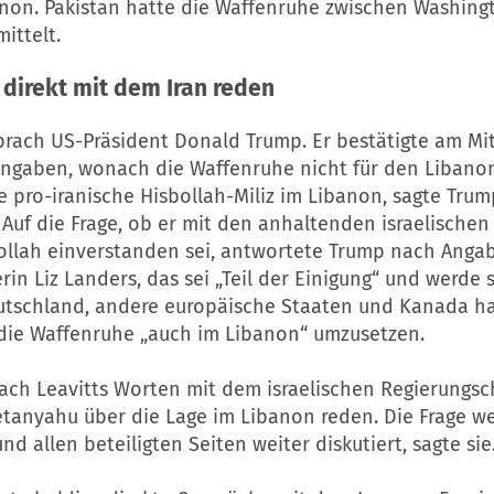
anon. Pakistan hatte die Waffenruhe zwischen Washing
ittelt.
 direkt mit dem
Iran
reden
rach US-Präsident Donald Trump. Er bestätigte am Mi
 Angaben, wonach die Waffenruhe nicht für den Libanon
e pro-iranische Hisbollah-Miliz im Libanon, sagte Tru
Auf die Frage, ob er mit den anhaltenden israelischen
bollah einverstanden sei, antwortete Trump nach Anga
in Liz Landers, das sei „Teil der Einigung“ und werde 
eutschland, andere europäische Staaten und Kanada h
 die Waffenruhe „auch im Libanon“ umzusetzen.
nach Leavitts Worten mit dem israelischen Regierungsc
tanyahu über die Lage im Libanon reden. Die Frage w
d allen beteiligten Seiten weiter diskutiert, sagte sie