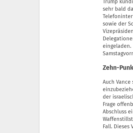
Trump kündi
sehr bald da
Telefoninte
sowie der S
Vizepräsiden
Delegatione
eingeladen.
Samstagvormi
Zehn-Punk
Auch Vance 
einzubezieh
der israelis
Frage offen
Abschluss ei
Waffenstills
Fall. Dieses