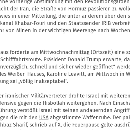
hne vorherige Abstimmung mit den Revolutionsgarden
acht der
Iran
, die Straße von Hormuz passieren zu woll
ies in einer Mitteilung, die unter anderem über den 
kanal Khabar-Fouri und den Staatssender IRIB verbrei
ahr von Minen in der wichtigen Meerenge nach Wochen
aus forderte am Mittwochnachmittag (Ortszeit) eine s
Schifffahrtsroute. Präsident Donald Trump erwarte, da
verzüglich, schnell und sicher wieder geöffnet“ werde
des Weißen Hauses, Karoline Leavitt, am Mittwoch in 
ung sei „völlig inakzeptabel“.
 iranischer Militärvertreter drohte Israel mit weiteren
ffensive gegen die Hisbollah weitergehen. Nach Einsch
ührung verstößt Israel mit seinen andauernden Angriff
egen die mit den
USA
abgestimmte Waffenruhe. Der pak
hbaz Sharif, schrieb auf X, die Feuerpause gelte ausdr