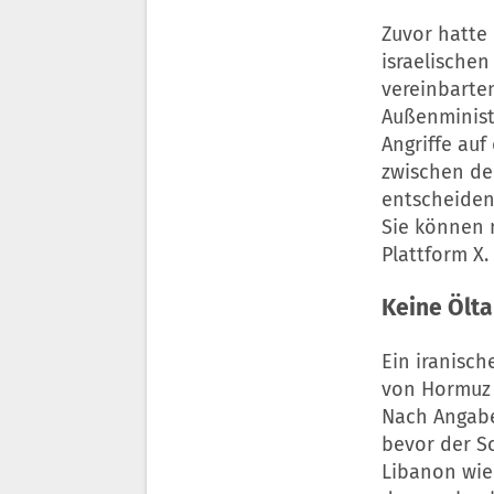
Zuvor hatte
israelischen
vereinbarte
Außenminist
Angriffe au
zwischen d
entscheiden 
Sie können 
Plattform X.
Keine Ölta
Ein iranisch
von Hormuz 
Nach Angabe
bevor der Sc
Libanon wied