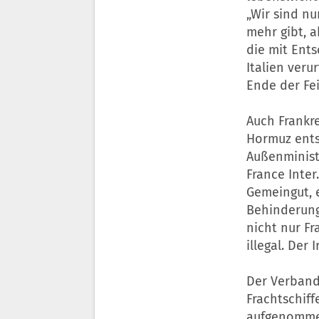
„Wir sind nu
mehr gibt, a
die mit Ents
Italien veru
Ende der Fei
Auch Frankre
Hormuz entsc
Außenminist
France Inter
Gemeingut, 
Behinderung 
nicht nur F
illegal. Der
Der Verband
Frachtschif
aufgenommen