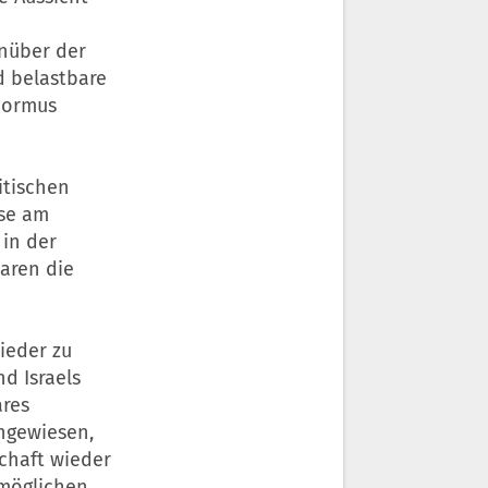
enüber der
d belastbare
 Hormus
itischen
ise am
 in der
aren die
ieder zu
d Israels
ares
ngewiesen,
chaft wieder
 möglichen