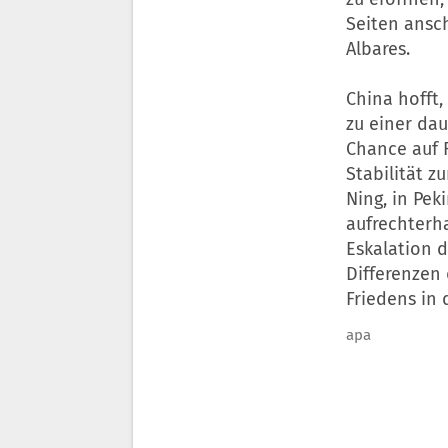
Seiten ansch
Albares.
China hofft
zu einer da
Chance auf F
Stabilität z
Ning, in Pek
aufrechterh
Eskalation d
Differenzen 
Friedens in 
apa