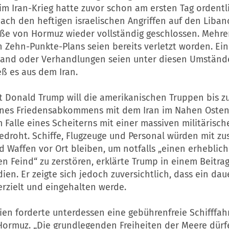
im Iran-Krieg hatte zuvor schon am ersten Tag ordentl
ach den heftigen israelischen Angriffen auf den Liban
raße von Hormuz wieder vollständig geschlossen. Mehre
 Zehn-Punkte-Plans seien bereits verletzt worden. Ein 
stand oder Verhandlungen seien unter diesen Umständ
ieß es aus dem Iran.
t Donald Trump will die amerikanischen Truppen bis 
ines Friedensabkommens mit dem Iran im Nahen Osten
 Falle eines Scheiterns mit einer massiven militärisch
edroht. Schiffe, Flugzeuge und Personal würden mit zus
 Waffen vor Ort bleiben, um notfalls „einen erheblich
 Feind“ zu zerstören, erklärte Trump in einem Beitrag
ien. Er zeigte sich jedoch zuversichtlich, dass ein dau
zielt und eingehalten werde.
en forderte unterdessen eine gebührenfreie Schifffah
Hormuz. „Die grundlegenden Freiheiten der Meere dürf