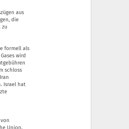
szügen aus
gen, die
 zu
e formell als
 Gases wird
autgebühren
m schloss
Iran
 Israel hat
tzte
 von
che Union.