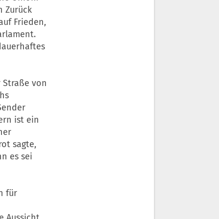
n Zurück
auf Frieden,
arlament.
 dauerhaftes
r Straße von
chs
Sender
rn ist ein
ner
ot sagte,
n es sei
n für
 Aussicht