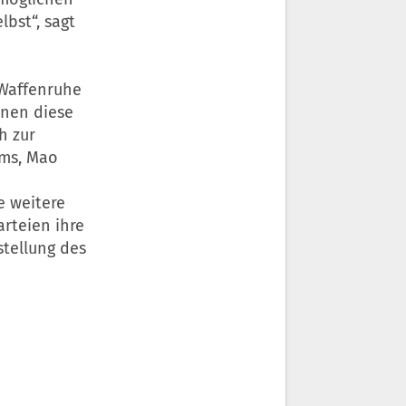
bst“, sagt
 Waffenruhe
nnen diese
h zur
ums, Mao
e weitere
arteien ihre
stellung des