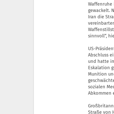
Waffenruhe 
gewackelt. N
Iran die St
vereinbarten
Waffenstill
sinnvoll“, h
US-Präsiden
Abschluss e
und hatte im
Eskalation g
Munition und
geschwächten
sozialen Med
Abkommen er
Großbritanni
Straße von 