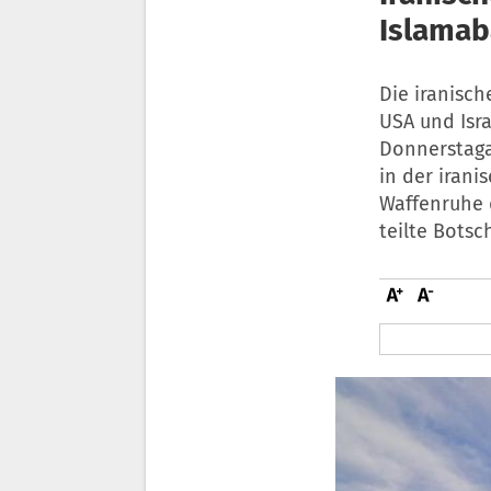
Islamab
Die iranisc
USA und Isr
Donnerstaga
in der irani
Waffenruhe 
teilte Botsc