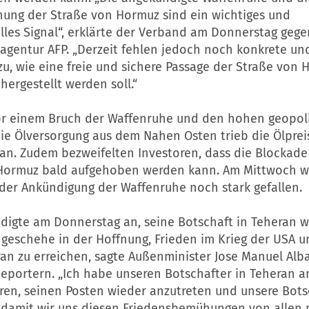
fnung der Straße von Hormuz sind ein wichtiges und
lles Signal“, erklärte der Verband am Donnerstag geg
agentur AFP. „Derzeit fehlen jedoch noch konkrete un
u, wie eine freie und sichere Passage der Straße von
chergestellt werden soll.“
or einem Bruch der Waffenruhe und den hohen geopol
die Ölversorgung aus dem Nahen Osten trieb die Ölpre
an. Zudem bezweifelten Investoren, dass die Blockade
Hormuz bald aufgehoben werden kann. Am Mittwoch w
 der Ankündigung der Waffenruhe noch stark gefallen.
digte am Donnerstag an, seine Botschaft in Teheran w
 geschehe in der Hoffnung, Frieden im Krieg der USA un
an zu erreichen, sagte Außenminister Jose Manuel Alb
eportern. „Ich habe unseren Botschafter in Teheran a
ren, seinen Posten wieder anzutreten und unsere Bots
, damit wir uns diesen Friedensbemühungen von allen