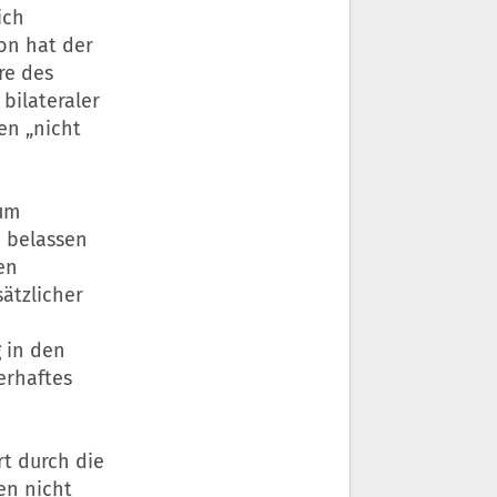
ich
on hat der
re des
bilateraler
en „nicht
zum
 belassen
en
ätzlicher
 in den
erhaftes
rt durch die
en nicht