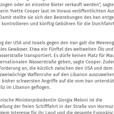
tzogen oder an einzelne Bieter verkauft werden“, sagte
erin Yvette Cooper laut im Voraus veröffentlichten Au
Damit stellte sie sich den Bestrebungen des Iran entge
kontrollieren und künftig Gebühren für die Durchfahrt
g der USA und Israels gegen den Iran galt die Meereng
les Gewässer. Etwa ein Fünftel des weltweiten Öls und
sserstraße transportiert. Es dürfe keinen Platz für M
nternationalen Wasserstraße geben, sagte Cooper. Zude
 Forderung an, die kürzlich zwischen den USA und dem 
 zweiwöchige Waffenruhe auf den Libanon auszuweiten.
e bisher schwersten Angriffe auf die vom Iran unterstü
liz im Libanon geflogen.
ienische Ministerpräsidentin Giorgia Meloni ist die
llung der freien Schifffahrt in der Straße von Hormuz
igem Interesse für ihr Land und die gesamte Europäis