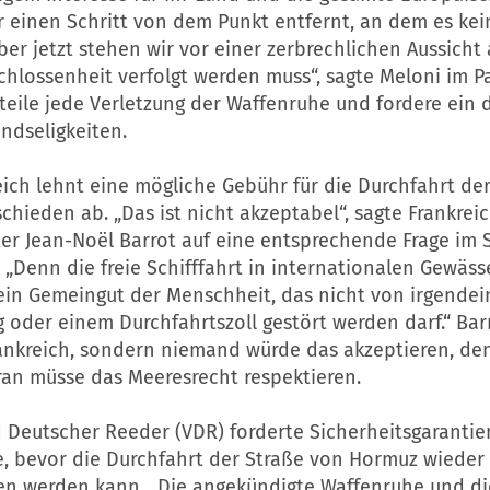
r einen Schritt von dem Punkt entfernt, an dem es kei
ber jetzt stehen wir vor einer zerbrechlichen Aussicht 
chlossenheit verfolgt werden muss“, sagte Meloni im P
rteile jede Verletzung der Waffenruhe und fordere ein
ndseligkeiten.
ich lehnt eine mögliche Gebühr für die Durchfahrt de
hieden ab. „Das ist nicht akzeptabel“, sagte Frankrei
er Jean-Noël Barrot auf eine entsprechende Frage im 
. „Denn die freie Schifffahrt in internationalen Gewässe
ein Gemeingut der Menschheit, das nicht von irgendei
oder einem Durchfahrtszoll gestört werden darf.“ Barr
rankreich, sondern niemand würde das akzeptieren, den
 Iran müsse das Meeresrecht respektieren.
 Deutscher Reeder (VDR) forderte Sicherheitsgarantie
fe, bevor die Durchfahrt der Straße von Hormuz wieder
 werden kann. „Die angekündigte Waffenruhe und die