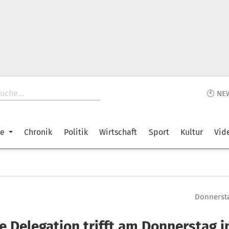
🕙 NE
ke
Chronik
Politik
Wirtschaft
Sport
Kultur
Vid
Donnersta
e Delegation trifft am Donnerstag i