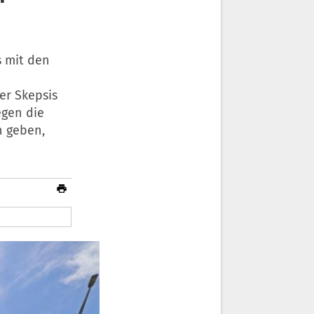
s mit den
er Skepsis
egen die
n geben,