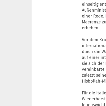
einseitig en
Außenminist
einer Rede. 
Meerenge zu 
erheben.
Vor dem Krie
internationa
durch die Wa
auf einer i
sie sich der
vereinbarte
zuletzt sein
Hisbollah-Mi
Für die ital
Wiederherste
lebenswicht