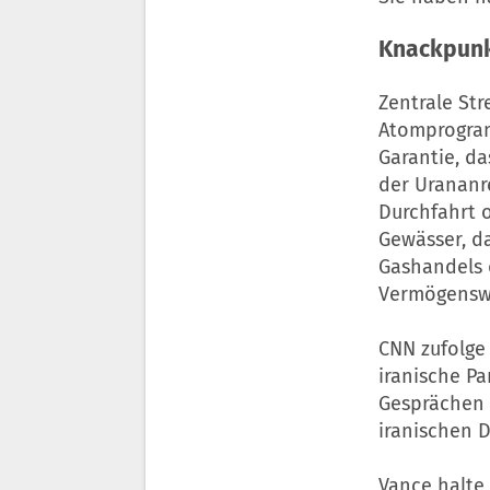
Knackpunk
Zentrale Str
Atomprogram
Garantie, d
der Urananr
Durchfahrt 
Gewässer, da
Gashandels d
Vermögenswe
CNN zufolge 
iranische P
Gesprächen 
iranischen 
Vance halte 