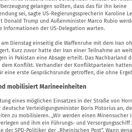
berzeugung gelangen sollten, dass das für ihn keine
endung sei, sagte US-Regierungssprecherin Karoline Le
nt Donald Trump und Außenminister Marco Rubio werde
e Informationen der US-Delegation warten.
 am Dienstag einseitig die Waffenruhe mit dem
Iran
oh
gert. Kurz zuvor hatte der
Iran
einer Teilnahme an wei
gen
in Pakistan eine Absage erteilt. Das Nachbarland 
n dem Konflikt. Verhandler der Konfliktparteien hatten
ür eine erste Gesprächsrunde getroffen, die ohne Erge
d mobilisiert Marineeinheiten
itung eines möglichen Einsatzes in der Straße von Ho
 deutsche Verteidigungsminister Boris Pistorius an, d
iten zu mobilisieren. „Wir werden einen Minensucher i
erlegen und ihm ein Führungs- und Versorgungsschiff 
gte der SPD-Politiker der „Rheinischen Post“. Wann gena