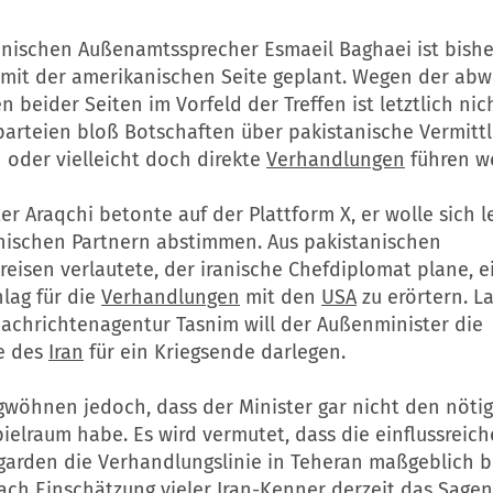
anischen Außenamtssprecher Esmaeil Baghaei ist bish
n mit der amerikanischen Seite geplant. Wegen der ab
n beider Seiten im Vorfeld der Treffen ist letztlich nich
parteien bloß Botschaften über pakistanische Vermittl
 oder vielleicht doch direkte
Verhandlungen
führen w
r Araqchi betonte auf der Plattform X, er wolle sich l
nischen Partnern abstimmen. Aus pakistanischen
reisen verlautete, der iranische Chefdiplomat plane, 
lag für die
Verhandlungen
mit den
USA
zu erörtern. L
Nachrichtenagentur Tasnim will der Außenminister die
e des
Iran
für ein Kriegsende darlegen.
gwöhnen jedoch, dass der Minister gar nicht den nöti
elraum habe. Es wird vermutet, dass die einflussreic
garden die Verhandlungslinie in Teheran maßgeblich 
ch Einschätzung vieler Iran-Kenner derzeit das Sagen