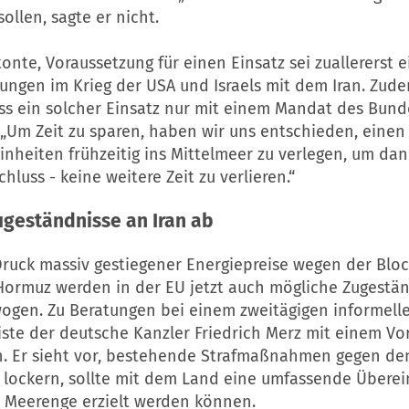
ollen, sagte er nicht.
tonte, Voraussetzung für einen Einsatz sei zuallererst 
ungen im Krieg der
USA
und Israels mit dem
Iran
. Zude
ass ein solcher Einsatz nur mit einem Mandat des Bund
 „Um Zeit zu sparen, haben wir uns entschieden, einen 
nheiten frühzeitig ins Mittelmeer zu verlegen, um da
luss - keine weitere Zeit zu verlieren.“
ugeständnisse an
Iran
ab
ruck massiv gestiegener Energiepreise wegen der Blo
Hormuz werden in der EU jetzt auch mögliche Zugestä
ogen. Zu Beratungen bei einem zweitägigen informelle
iste der deutsche Kanzler Friedrich Merz mit einem Vo
n. Er sieht vor, bestehende Strafmaßnahmen gegen d
 lockern, sollte mit dem Land eine umfassende Überei
r Meerenge erzielt werden können.