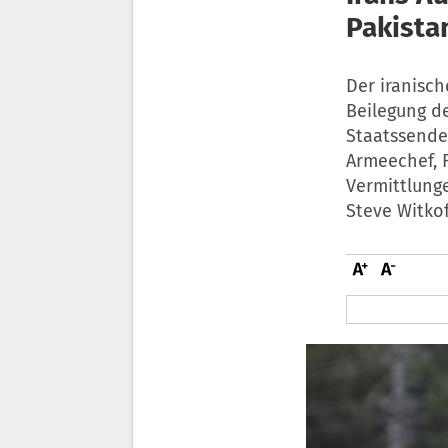
Pakista
Der iranisch
Beilegung d
Staatssender
Armeechef, F
Vermittlung
Steve Witkof