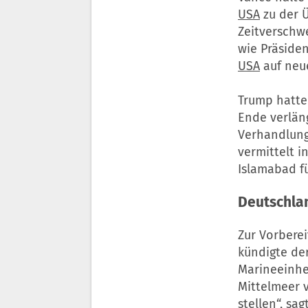
USA
zu der Ü
Zeitverschw
wie Präside
USA
auf neu
Trump hatte
Ende verlän
Verhandlun
vermittelt i
Islamabad f
Deutschlan
Zur Vorbere
kündigte der
Marineeinhe
Mittelmeer v
stellen“, sa