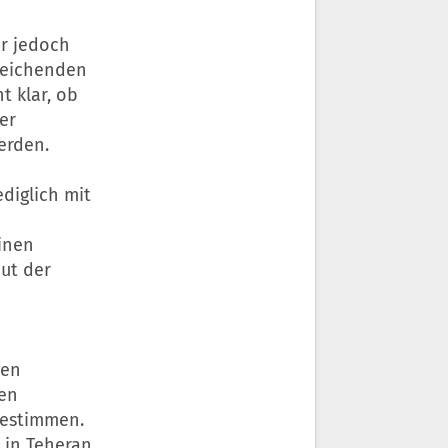
er jedoch
weichenden
t klar, ob
er
erden.
ediglich mit
einen
aut der
gen
hen
bestimmen.
 in Teheran.