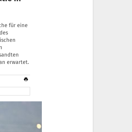
che für eine
 des
nischen
n
esandten
an erwartet.