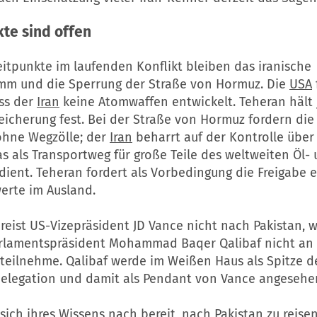
te sind offen
eitpunkte im laufenden Konflikt bleiben das iranische
m und die Sperrung der Straße von Hormuz. Die
USA
ass der
Iran
keine Atomwaffen entwickelt. Teheran hält
eicherung fest. Bei der Straße von Hormuz fordern di
ohne Wegzölle; der
Iran
beharrt auf der Kontrolle über
s als Transportweg für große Teile des weltweiten Öl-
ient. Teheran fordert als Vorbedingung die Freigabe 
rte im Ausland.
reist US-Vizepräsident JD Vance nicht nach Pakistan, w
arlamentspräsident Mohammad Baqer Qalibaf nicht an
teilnehme. Qalibaf werde im Weißen Haus als Spitze d
Delegation und damit als Pendant von Vance angesehen
sich ihres Wissens nach bereit, nach Pakistan zu reisen,