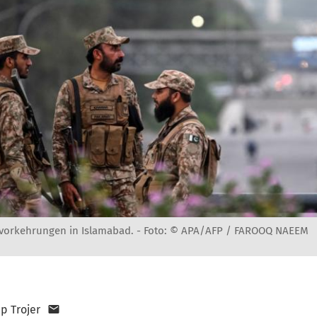
svorkehrungen in Islamabad. -
Foto: © APA/AFP / FAROOQ NAEEM
pp Trojer