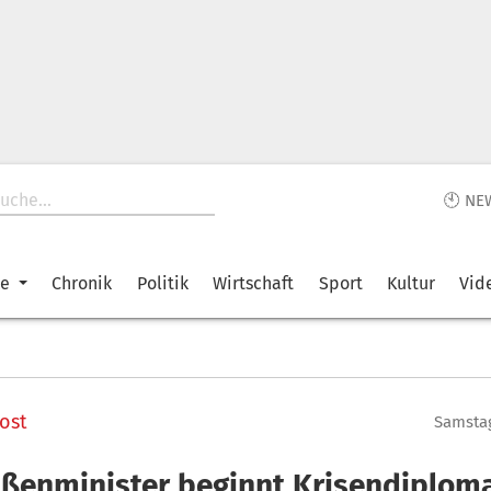
🕙 NE
ke
Chronik
Politik
Wirtschaft
Sport
Kultur
Vid
ost
Samstag
ußenminister beginnt Krisendiploma