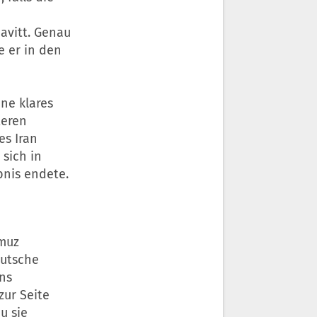
avitt. Genau
 er in den
ne klares
teren
des
Iran
 sich in
bnis endete.
rmuz
eutsche
ns
zur Seite
u sie