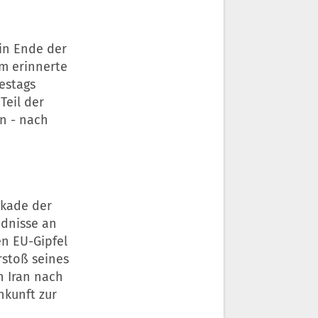
ein Ende der
m erinnerte
estags
Teil der
nn - nach
ckade der
ndnisse an
n EU-Gipfel
rstoß seines
en
Iran
nach
nkunft zur