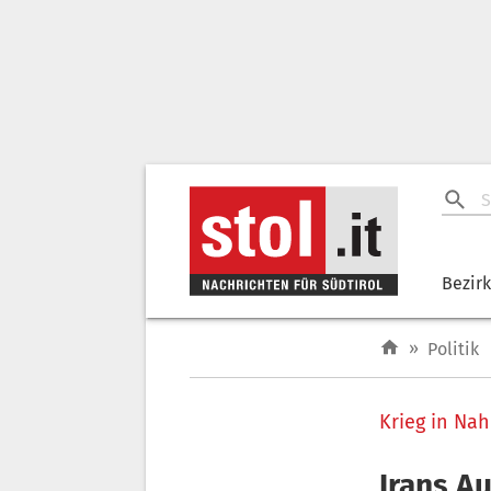
Bezir
»
Politik
Krieg in Nah
Irans A