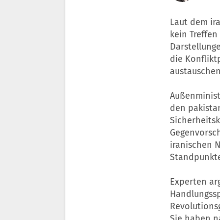
Laut dem ir
kein Treffe
Darstellunge
die Konflikt
austauschen
Außenministe
den pakista
Sicherheitsk
Gegenvorsch
iranischen 
Standpunkt
Experten ar
Handlungsspi
Revolutions
Sie haben na