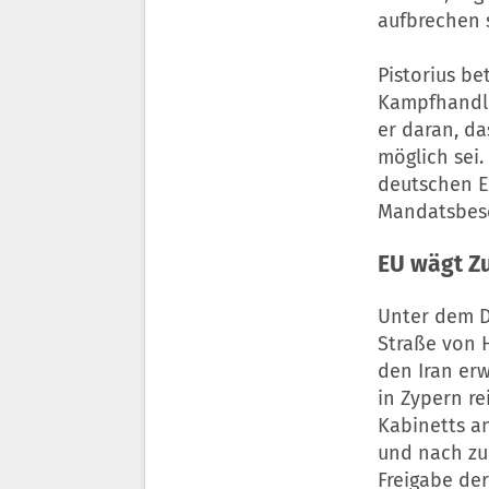
aufbrechen s
Pistorius be
Kampfhandl
er daran, d
möglich sei.
deutschen Ei
Mandatsbesch
EU wägt Z
Unter dem D
Straße von 
den
Iran
erw
in Zypern re
Kabinetts a
und nach zu
Freigabe de