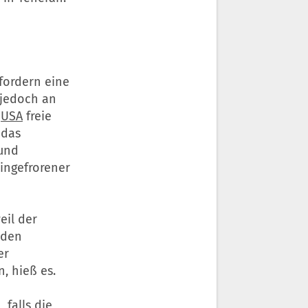
fordern eine
 jedoch an
e
USA
freie
 das
 und
eingefrorener
eil der
 den
er
, hieß es.
 falls die