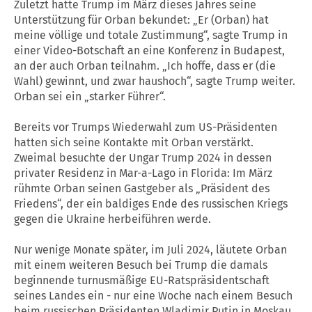
Zuletzt hatte Trump im März dieses Jahres seine
Unterstützung für Orban bekundet: „Er (Orban) hat
meine völlige und totale Zustimmung“, sagte Trump in
einer Video-Botschaft an eine Konferenz in Budapest,
an der auch Orban teilnahm. „Ich hoffe, dass er (die
Wahl) gewinnt, und zwar haushoch“, sagte Trump weiter.
Orban sei ein „starker Führer“.
Bereits vor Trumps Wiederwahl zum US-Präsidenten
hatten sich seine Kontakte mit Orban verstärkt.
Zweimal besuchte der Ungar Trump 2024 in dessen
privater Residenz in Mar-a-Lago in Florida: Im März
rühmte Orban seinen Gastgeber als „Präsident des
Friedens“, der ein baldiges Ende des russischen Kriegs
gegen die Ukraine herbeiführen werde.
Nur wenige Monate später, im Juli 2024, läutete Orban
mit einem weiteren Besuch bei Trump die damals
beginnende turnusmäßige EU-Ratspräsidentschaft
seines Landes ein - nur eine Woche nach einem Besuch
beim russischen Präsidenten Wladimir Putin in Moskau.