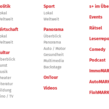
olitik
Sport
s+ im Übe
okal
Lokal
Events
eltweit
Weltweit
Rätsel
irtschaft
Panorama
okal
Überblick
Leserrepo
eltweit
Panorama
Auto / Motor
Comedy
ultur
Gesundheit
berblick
Podcast
Multimedia
unst
Backstage
ImmoMAR
usik
OnTour
heater
AutoMAR
iteratur
Videos
ildung
FlohMAR
ino / TV