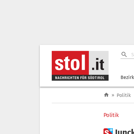
Bezir
»
Politik
Politik

Junck