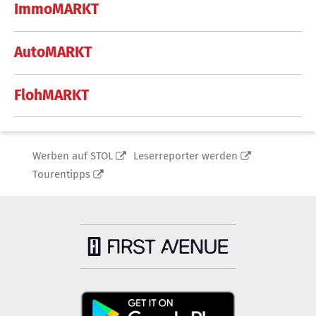
ImmoMARKT
AutoMARKT
FlohMARKT
Werben auf STOL
Leserreporter werden
Tourentipps