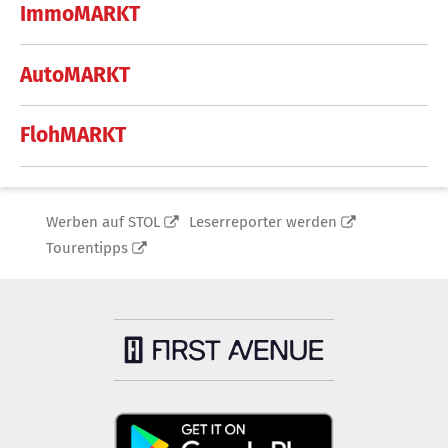
ImmoMARKT
AutoMARKT
FlohMARKT
Werben auf STOL
Leserreporter werden
Tourentipps