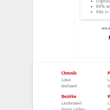
Chronik
P
Lokal
L
Weltweit
W
Bezirke
W
Landesweit
L
Bozen Leifers
W