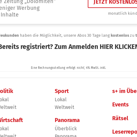
olitik
Sport
s+ im Übe
okal
Lokal
Events
eltweit
Weltweit
Rätsel
irtschaft
Panorama
okal
Überblick
Leserrepo
eltweit
Panorama