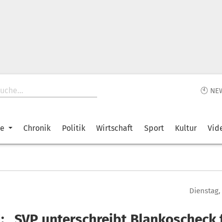
🕙 NE
ke
Chronik
Politik
Wirtschaft
Sport
Kultur
Vid
Dienstag,
l: „SVP unterschreibt Blankoscheck 