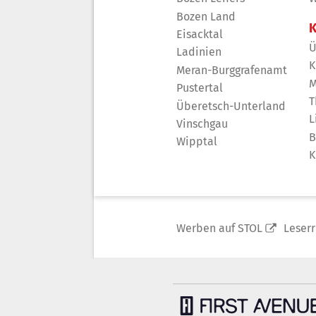
Bozen Land
K
Eisacktal
Ü
Ladinien
K
Meran-Burggrafenamt
M
Pustertal
T
Überetsch-Unterland
L
Vinschgau
B
Wipptal
K
Werben auf STOL
Leser