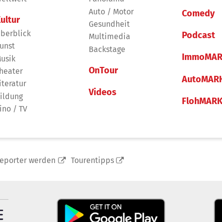
Auto / Motor
Comedy
ultur
Gesundheit
berblick
Podcast
Multimedia
unst
Backstage
ImmoMAR
usik
OnTour
heater
AutoMAR
iteratur
Videos
ildung
FlohMAR
ino / TV
reporter werden
Tourentipps