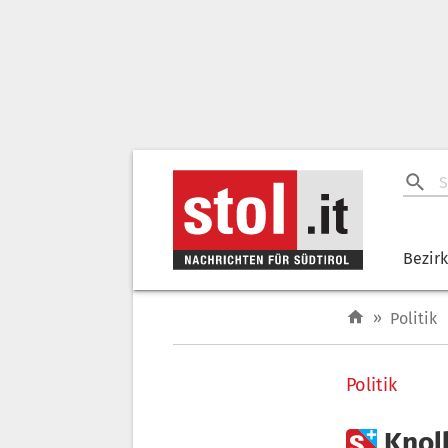
Bezir
»
Politik
Politik

Knol