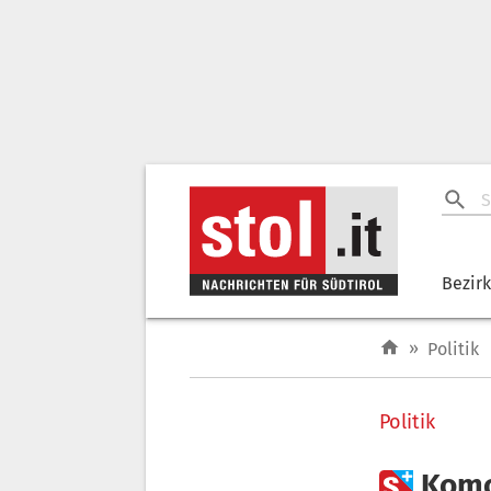
Bezir
»
Politik
Politik

Komo