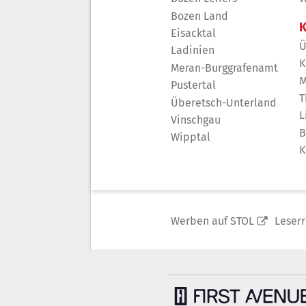
Bozen Land
K
Eisacktal
Ü
Ladinien
K
Meran-Burggrafenamt
M
Pustertal
T
Überetsch-Unterland
L
Vinschgau
B
Wipptal
K
Werben auf STOL
Leser