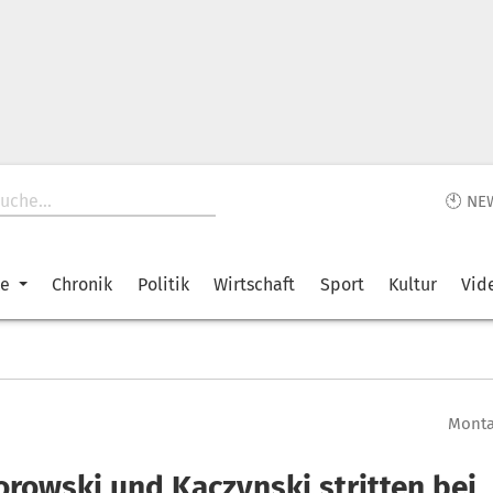
🕙 NE
ke
Chronik
Politik
Wirtschaft
Sport
Kultur
Vid
Montag
rowski und Kaczynski stritten bei