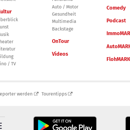
Auto / Motor
Comedy
ultur
Gesundheit
berblick
Podcast
Multimedia
unst
Backstage
ImmoMAR
usik
OnTour
heater
AutoMAR
iteratur
Videos
ildung
FlohMAR
ino / TV
reporter werden
Tourentipps