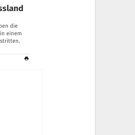
ssland
ben die
 in einem
tritten.