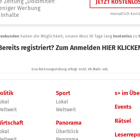
olitik
Sport
s+ im Übe
okal
Lokal
Events
eltweit
Weltweit
Rätsel
irtschaft
Panorama
okal
Überblick
Leserrepo
eltweit
Panorama