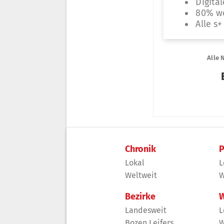
Chronik
P
Lokal
L
Weltweit
W
Bezirke
W
Landesweit
L
Bozen Leifers
W