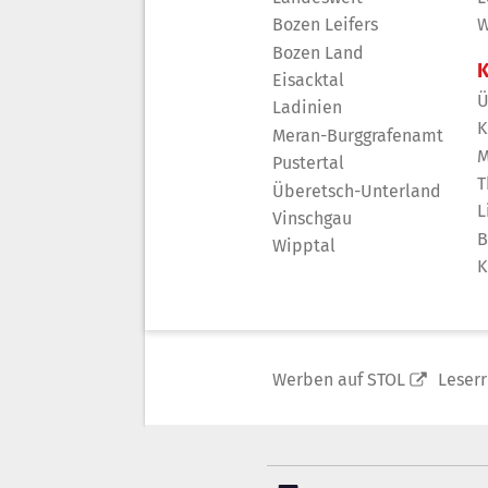
Bozen Leifers
W
Bozen Land
K
Eisacktal
Ü
Ladinien
K
Meran-Burggrafenamt
M
Pustertal
T
Überetsch-Unterland
L
Vinschgau
B
Wipptal
K
Werben auf STOL
Leser