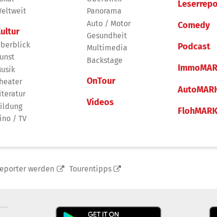
Leserrepo
eltweit
Panorama
Auto / Motor
Comedy
ultur
Gesundheit
berblick
Podcast
Multimedia
unst
Backstage
ImmoMAR
usik
OnTour
heater
AutoMAR
iteratur
Videos
ildung
FlohMAR
ino / TV
reporter werden
Tourentipps