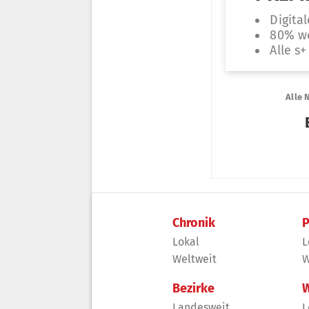
Chronik
P
Lokal
L
Weltweit
W
Bezirke
W
Landesweit
L