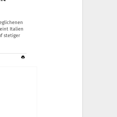
geglichenen
int Italien
f stetiger