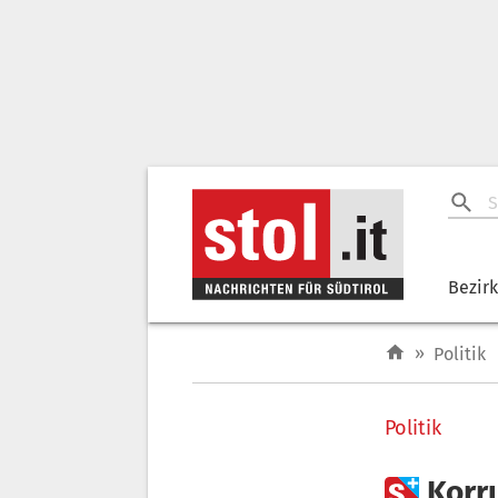
Bezir
»
Politik
Politik

Korru