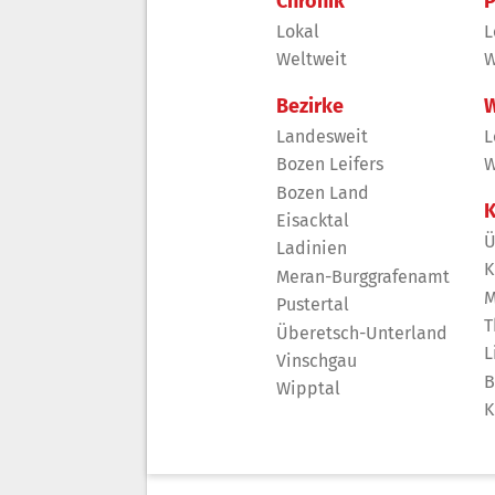
Chronik
P
Lokal
L
Weltweit
W
Bezirke
W
Landesweit
L
Bozen Leifers
W
Bozen Land
K
Eisacktal
Ü
Ladinien
K
Meran-Burggrafenamt
M
Pustertal
T
Überetsch-Unterland
L
Vinschgau
B
Wipptal
K