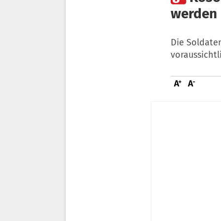
werden
Die Soldate
voraussicht