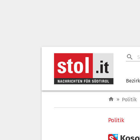
Bezir
»
Politik
Politik

Koso