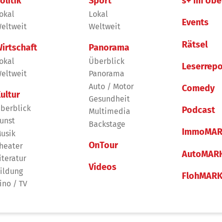
olitik
Sport
s+ im Übe
okal
Lokal
Events
eltweit
Weltweit
Rätsel
irtschaft
Panorama
okal
Überblick
Leserrepo
eltweit
Panorama
Auto / Motor
Comedy
ultur
Gesundheit
berblick
Podcast
Multimedia
unst
Backstage
ImmoMAR
usik
OnTour
heater
AutoMAR
iteratur
Videos
ildung
FlohMAR
ino / TV