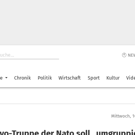
🕙 NE
ke
Chronik
Politik
Wirtschaft
Sport
Kultur
Vid
Mittwoch, 1
vo-Truppe der Nato soll „umgruppi