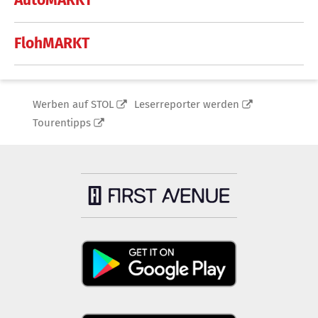
AutoMARKT
FlohMARKT
Werben auf STOL
Leserreporter werden
Tourentipps