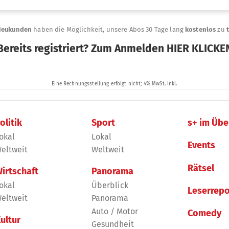
olitik
Sport
s+ im Übe
okal
Lokal
Events
eltweit
Weltweit
Rätsel
irtschaft
Panorama
okal
Überblick
Leserrepo
eltweit
Panorama
Auto / Motor
Comedy
ultur
Gesundheit