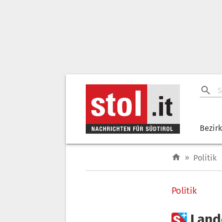
Bezir
»
Politik
Politik

Land