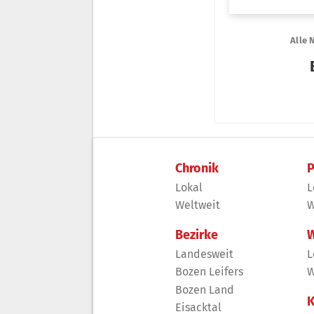
Chronik
P
Lokal
L
Weltweit
W
Bezirke
W
Landesweit
L
Bozen Leifers
W
Bozen Land
K
Eisacktal