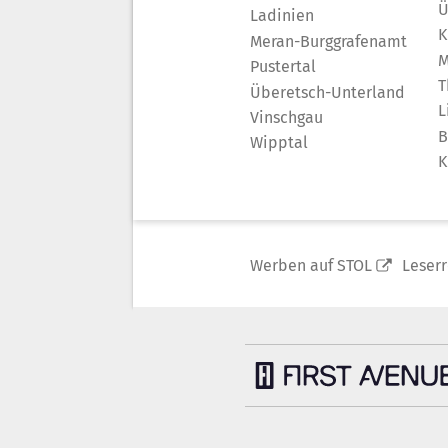
Ü
Ladinien
K
Meran-Burggrafenamt
M
Pustertal
T
Überetsch-Unterland
L
Vinschgau
B
Wipptal
K
Werben auf STOL
Leser