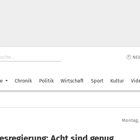
🕙 NE
ke
Chronik
Politik
Wirtschaft
Sport
Kultur
Vid
Montag, 
esregierung: Acht sind genug