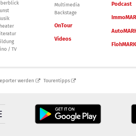
berblick
Podcast
Multimedia
unst
Backstage
ImmoMAR
usik
OnTour
heater
AutoMAR
iteratur
Videos
ildung
FlohMAR
ino / TV
reporter werden
Tourentipps