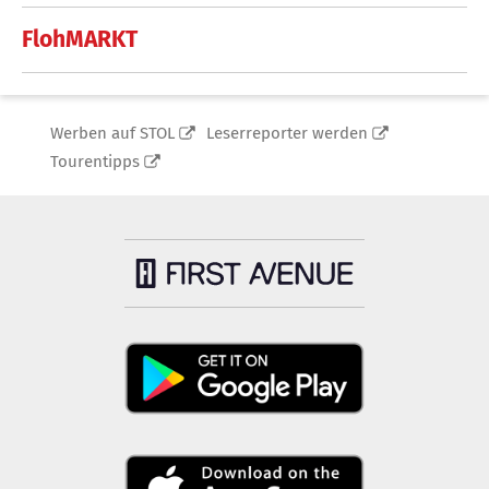
FlohMARKT
Werben auf STOL
Leserreporter werden
Tourentipps