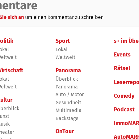
entare
Sie sich an
um einen Kommentar zu schreiben
olitik
Sport
s+ im Übe
okal
Lokal
Events
eltweit
Weltweit
Rätsel
irtschaft
Panorama
okal
Überblick
Leserrepo
eltweit
Panorama
Auto / Motor
Comedy
ultur
Gesundheit
berblick
Podcast
Multimedia
unst
Backstage
ImmoMAR
usik
OnTour
heater
AutoMAR