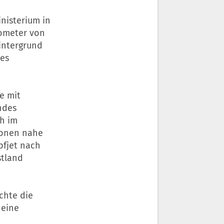
nisterium in
lometer von
intergrund
es
e mit
ndes
ch im
ionen nahe
pfjet nach
stland
chte die
 eine