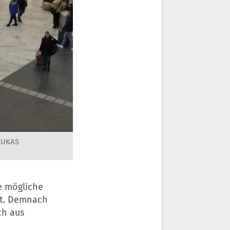
LUKAS
ne mögliche
rt. Demnach
ch aus