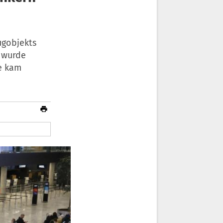
ugobjekts
 wurde
de kam