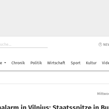
🕙 NE
ke
Chronik
Politik
Wirtschaft
Sport
Kultur
Vid
Mittwoc
alarm in Vilnius: Staatsspitze in B