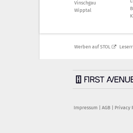
L
Vinschgau
B
Wipptal
K
Werben auf STOL
Leser
Impressum
|
AGB
|
Privacy 