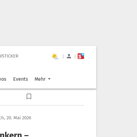
WSTICKER
|
|
eos
Events
Mehr
h, 20. Mai 2026
unkern –