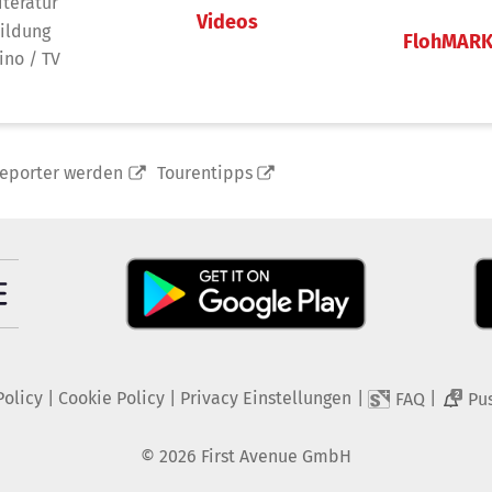
iteratur
Videos
ildung
FlohMAR
ino / TV
reporter werden
Tourentipps
Policy
|
Cookie Policy
|
Privacy Einstellungen
|
|
FAQ
Pu
2
©
2026
First Avenue GmbH