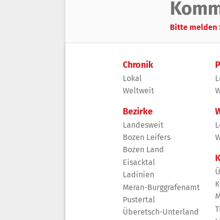
Komm
Bitte melden 
Chronik
P
Lokal
L
Weltweit
W
Bezirke
W
Landesweit
L
Bozen Leifers
W
Bozen Land
K
Eisacktal
Ü
Ladinien
K
Meran-Burggrafenamt
M
Pustertal
T
Überetsch-Unterland