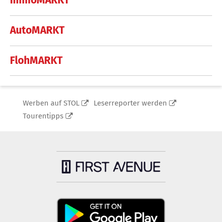
ImmoMARKT
AutoMARKT
FlohMARKT
Werben auf STOL
Leserreporter werden
Tourentipps