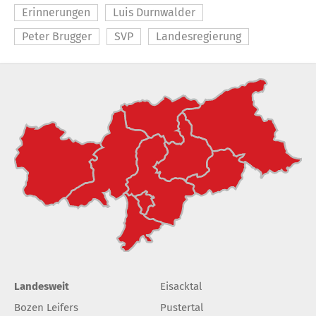
Erinnerungen
Luis Durnwalder
Peter Brugger
SVP
Landesregierung
Landesweit
Eisacktal
Bozen Leifers
Pustertal