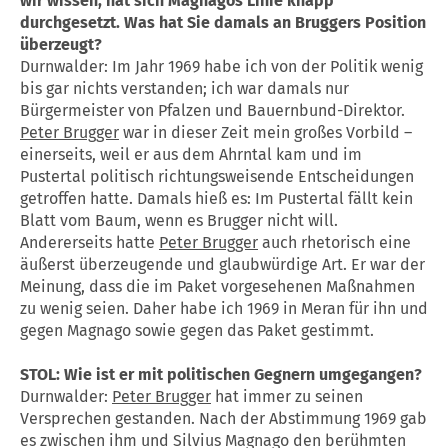
wir wissen, hat sich Magnagos Linie knapp
durchgesetzt. Was hat Sie damals an Bruggers Position
überzeugt?
Durnwalder: Im Jahr 1969 habe ich von der Politik wenig
bis gar nichts verstanden; ich war damals nur
Bürgermeister von Pfalzen und Bauernbund-Direktor.
Peter Brugger
war in dieser Zeit mein großes Vorbild –
einerseits, weil er aus dem Ahrntal kam und im
Pustertal politisch richtungsweisende Entscheidungen
getroffen hatte. Damals hieß es: Im Pustertal fällt kein
Blatt vom Baum, wenn es Brugger nicht will.
Andererseits hatte
Peter Brugger
auch rhetorisch eine
äußerst überzeugende und glaubwürdige Art. Er war der
Meinung, dass die im Paket vorgesehenen Maßnahmen
zu wenig seien. Daher habe ich 1969 in Meran für ihn und
gegen Magnago sowie gegen das Paket gestimmt.
STOL: Wie ist er mit politischen Gegnern umgegangen?
Durnwalder:
Peter Brugger
hat immer zu seinen
Versprechen gestanden. Nach der Abstimmung 1969 gab
es zwischen ihm und Silvius Magnago den berühmten