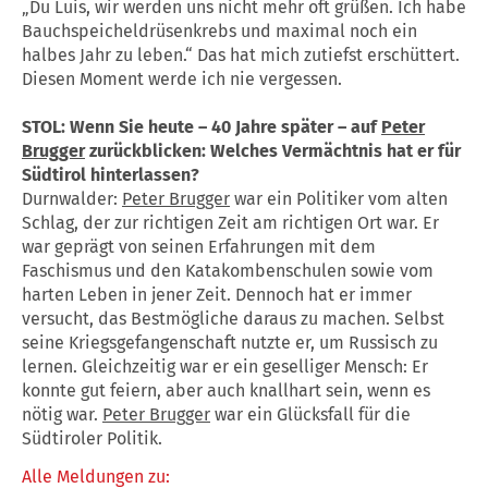
„Du Luis, wir werden uns nicht mehr oft grüßen. Ich habe
Bauchspeicheldrüsenkrebs und maximal noch ein
halbes Jahr zu leben.“ Das hat mich zutiefst erschüttert.
Diesen Moment werde ich nie vergessen.
STOL: Wenn Sie heute – 40 Jahre später – auf
Peter
Brugger
zurückblicken: Welches Vermächtnis hat er für
Südtirol hinterlassen?
Durnwalder:
Peter Brugger
war ein Politiker vom alten
Schlag, der zur richtigen Zeit am richtigen Ort war. Er
war geprägt von seinen Erfahrungen mit dem
Faschismus und den Katakombenschulen sowie vom
harten Leben in jener Zeit. Dennoch hat er immer
versucht, das Bestmögliche daraus zu machen. Selbst
seine Kriegsgefangenschaft nutzte er, um Russisch zu
lernen. Gleichzeitig war er ein geselliger Mensch: Er
konnte gut feiern, aber auch knallhart sein, wenn es
nötig war.
Peter Brugger
war ein Glücksfall für die
Südtiroler Politik.
Alle Meldungen zu: