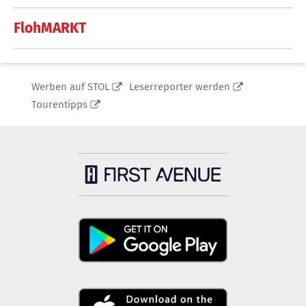
FlohMARKT
Werben auf STOL
Leserreporter werden
Tourentipps