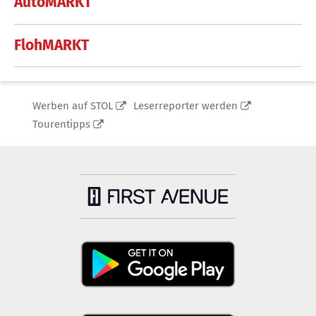
AutoMARKT
FlohMARKT
Werben auf STOL
Leserreporter werden
Tourentipps