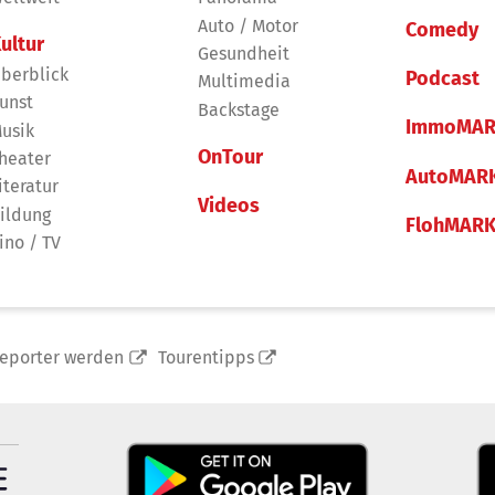
Auto / Motor
Comedy
ultur
Gesundheit
berblick
Podcast
Multimedia
unst
Backstage
ImmoMAR
usik
OnTour
heater
AutoMAR
iteratur
Videos
ildung
FlohMAR
ino / TV
reporter werden
Tourentipps