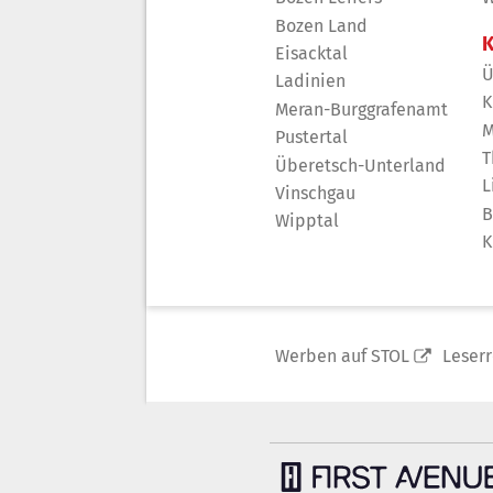
Bozen Land
K
Eisacktal
Ü
Ladinien
K
Meran-Burggrafenamt
M
Pustertal
T
Überetsch-Unterland
L
Vinschgau
B
Wipptal
K
Werben auf STOL
Leser