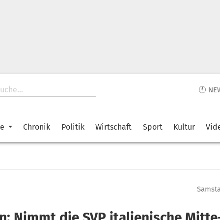
🕙 NE
ke
Chronik
Politik
Wirtschaft
Sport
Kultur
Vid
Samsta
n: Nimmt die SVP italienische Mitte