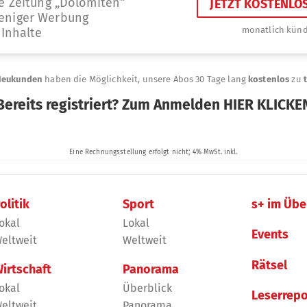
olitik
Sport
s+ im Übe
okal
Lokal
Events
eltweit
Weltweit
Rätsel
irtschaft
Panorama
okal
Überblick
Leserrepo
eltweit
Panorama