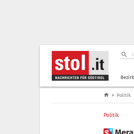
Bezir
»
Politik
Politik

Mera