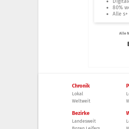
Chronik
P
Lokal
L
Weltweit
W
Bezirke
W
Landesweit
L
Bozen Leifers
W