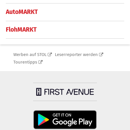
AutoMARKT
FlohMARKT
Werben auf STOL
Leserreporter werden
Tourentipps