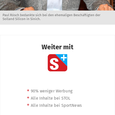
Paul Rösch bedankte sich bei den ehemaligen Beschäftigten der
Solland Silicon in Sinich.