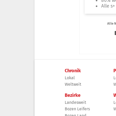
Chronik
P
Lokal
L
Weltweit
W
Bezirke
W
Landesweit
L
Bozen Leifers
W
Bozen Land