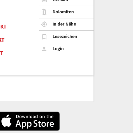
Dolomiten
In der Nähe
KT
Lesezeichen
KT
Login
KT