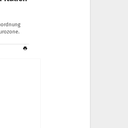
euordnung
Eurozone.