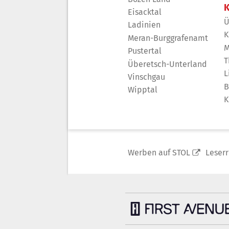
K
Eisacktal
Ü
Ladinien
K
Meran-Burggrafenamt
M
Pustertal
T
Überetsch-Unterland
L
Vinschgau
B
Wipptal
K
Werben auf STOL
Leser