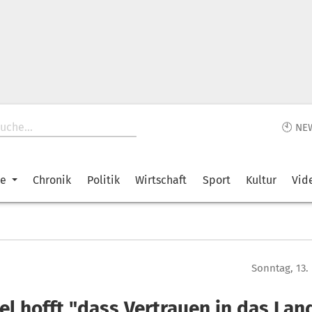
🕙 NE
ke
Chronik
Politik
Wirtschaft
Sport
Kultur
Vid
Sonntag, 13
l hofft "dass Vertrauen in das Land