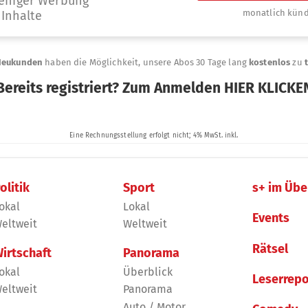
olitik
Sport
s+ im Übe
okal
Lokal
Events
eltweit
Weltweit
Rätsel
irtschaft
Panorama
okal
Überblick
Leserrepo
eltweit
Panorama
Auto / Motor