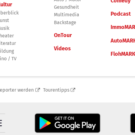
Comedy
ultur
Gesundheit
berblick
Podcast
Multimedia
unst
Backstage
ImmoMAR
usik
OnTour
heater
AutoMAR
iteratur
Videos
ildung
FlohMAR
ino / TV
reporter werden
Tourentipps