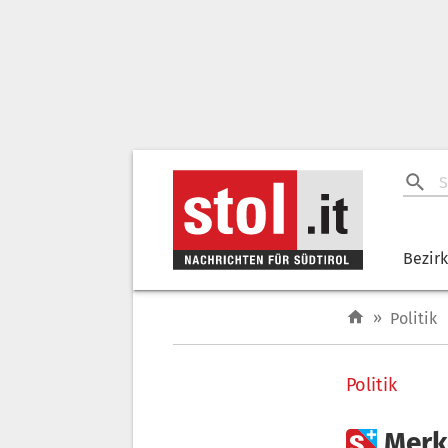
Bezir
»
Politik
Politik

Merke