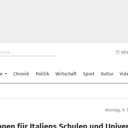
🕙 NE
ke
Chronik
Politik
Wirtschaft
Sport
Kultur
Vid
Montag, 9.
onen für Italiens Schulen und Unive