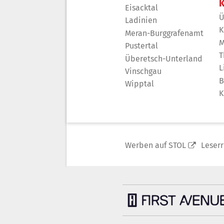
K
Eisacktal
Ü
Ladinien
K
Meran-Burggrafenamt
M
Pustertal
T
Überetsch-Unterland
L
Vinschgau
B
Wipptal
K
Werben auf STOL
Leser