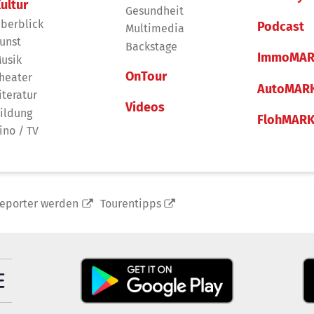
ultur
Gesundheit
berblick
Podcast
Multimedia
unst
Backstage
ImmoMAR
usik
OnTour
heater
AutoMAR
iteratur
Videos
ildung
FlohMAR
ino / TV
reporter werden
Tourentipps