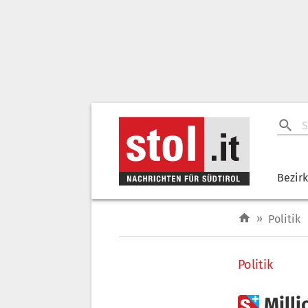
Bezir
»
Politik
Politik

Milli