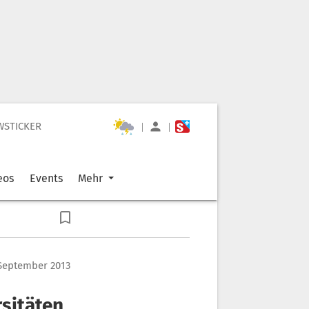
WSTICKER
|
|
eos
Events
Mehr
 September 2013
rsitäten