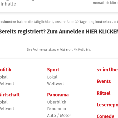
olitik
Sport
s+ im Übe
okal
Lokal
Events
eltweit
Weltweit
Rätsel
irtschaft
Panorama
okal
Überblick
Leserrepo
eltweit
Panorama
Auto / Motor
Comedy