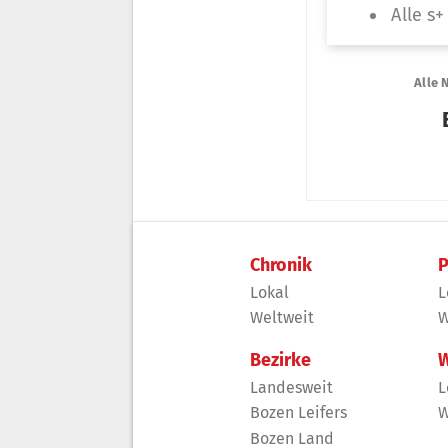
Chronik
P
Lokal
L
Weltweit
W
Bezirke
W
Landesweit
L
Bozen Leifers
W
Bozen Land