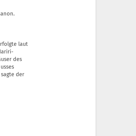
banon.
rfolgte laut
ariri-
äuser des
husses
 sagte der