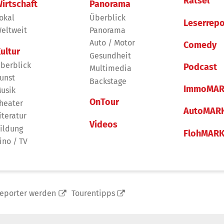
Rätsel
irtschaft
Panorama
okal
Überblick
Leserrepo
eltweit
Panorama
Auto / Motor
Comedy
ultur
Gesundheit
berblick
Podcast
Multimedia
unst
Backstage
ImmoMAR
usik
OnTour
heater
AutoMAR
iteratur
Videos
ildung
FlohMAR
ino / TV
reporter werden
Tourentipps