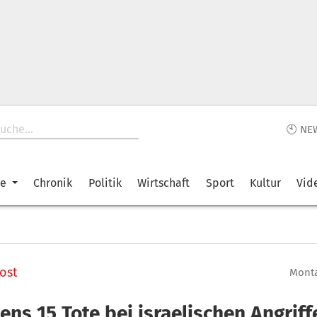
🕙 NE
ke
Chronik
Politik
Wirtschaft
Sport
Kultur
Vid
ost
Monta
ens 15 Tote bei israelischen Angriff