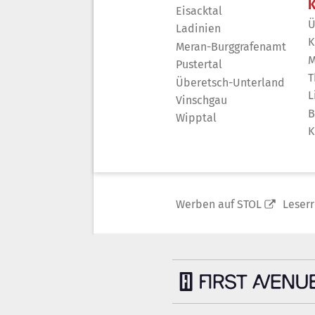
K
Eisacktal
Ü
Ladinien
K
Meran-Burggrafenamt
M
Pustertal
T
Überetsch-Unterland
L
Vinschgau
B
Wipptal
K
Werben auf STOL
Leser