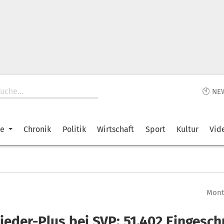
🕙 NE
ke
Chronik
Politik
Wirtschaft
Sport
Kultur
Vid
Monta
lieder-Plus bei SVP: 51.402 Eingesc