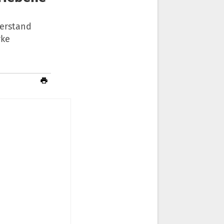
derstand
rke