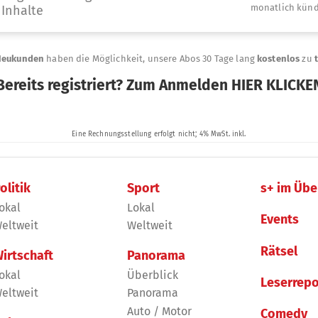
olitik
Sport
s+ im Übe
okal
Lokal
Events
eltweit
Weltweit
Rätsel
irtschaft
Panorama
okal
Überblick
Leserrepo
eltweit
Panorama
Auto / Motor
Comedy