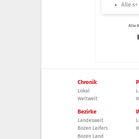
Chronik
P
Lokal
L
Weltweit
W
Bezirke
W
Landesweit
L
Bozen Leifers
W
Bozen Land