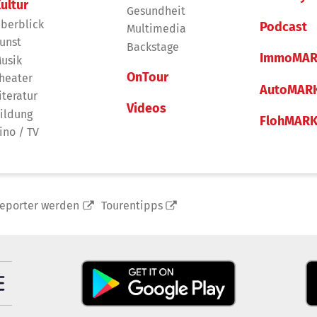
ultur
Gesundheit
berblick
Podcast
Multimedia
unst
Backstage
ImmoMAR
usik
OnTour
heater
AutoMAR
iteratur
Videos
ildung
FlohMAR
ino / TV
reporter werden
Tourentipps