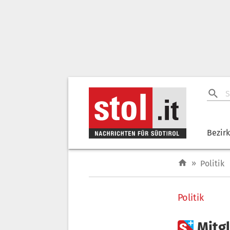
Bezir
»
Politik
Politik

Mitg